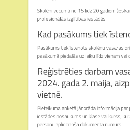
Skolēni vecumā no 15 līdz 20 gadiem (ieskaito
profesionālās izglītības iestādēs.
Kad pasākums tiek īsten
Pasākums tiek īstenots skolēnu vasaras b
pasākumā piedalās uz laiku līdz vienam vai
Reģistrēties darbam vasar
2024. gada 2. maija, aiz
vietnē.
Pieteikuma anketā jānorāda informācija par 
iestādes nosaukums un klase vai kurss, kurā
personu apliecinoša dokumenta numurs.