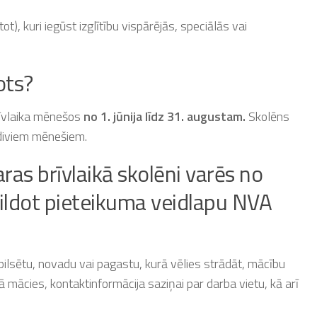
t), kuri iegūst izglītību vispārējās, speciālās vai
ots?
rīvlaika mēnešos
no 1. jūnija līdz 31. augustam.
Skolēns
 diviem mēnešiem.
as brīvlaikā skolēni varēs no
pildot pieteikuma veidlapu NVA
pilsētu, novadu vai pagastu, kurā vēlies strādāt, mācību
 mācies, kontaktinformācija saziņai par darba vietu, kā arī