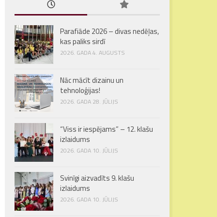
Parafiāde 2026 – divas nedēļas,
kas paliks sirdī
2026. GADA 4. AUGUSTS
Nāc mācīt dizainu un
tehnoloģijas!
2026. GADA 28. JŪLIJS
“Viss ir iespējams” – 12. klašu
izlaidums
2026. GADA 10. JŪLIJS
Svinīgi aizvadīts 9. klašu
izlaidums
2026. GADA 10. JŪLIJS