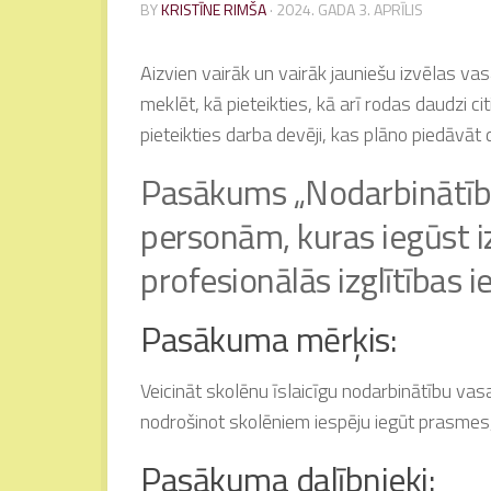
BY
KRISTĪNE RIMŠA
·
2024. GADA 3. APRĪLIS
Aizvien vairāk un vairāk jauniešu izvēlas va
meklēt, kā pieteikties, kā arī rodas daudzi c
pieteikties darba devēji, kas plāno piedāvāt 
Pasākums „Nodarbinātība
personām, kuras iegūst iz
profesionālās izglītības 
Pasākuma mērķis:
Veicināt skolēnu īslaicīgu nodarbinātību vas
nodrošinot skolēniem iespēju iegūt prasmes,
Pasākuma dalībnieki: