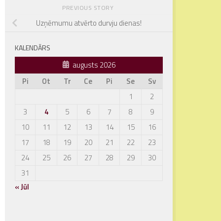
PREVIOUS STORY
Uzņēmumu atvērto durvju dienas!
KALENDĀRS
augusts 2026
Pi
Ot
Tr
Ce
Pi
Se
Sv
1
2
3
4
5
6
7
8
9
10
11
12
13
14
15
16
17
18
19
20
21
22
23
24
25
26
27
28
29
30
31
« Jūl