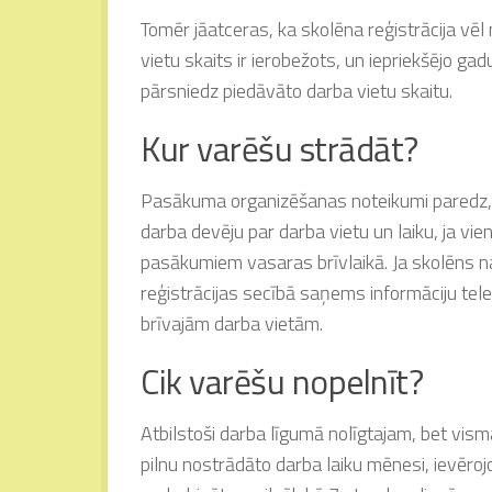
Tomēr jāatceras, ka skolēna reģistrācija vēl
vietu skaits ir ierobežots, un iepriekšējo ga
pārsniedz piedāvāto darba vietu skaitu.
Kur varēšu strādāt?
Pasākuma organizēšanas noteikumi paredz, k
darba devēju par darba vietu un laiku, ja vie
pasākumiem vasaras brīvlaikā. Ja skolēns na
reģistrācijas secībā saņems informāciju tele
brīvajām darba vietām.
Cik varēšu nopelnīt?
Atbilstoši darba līgumā nolīgtajam, bet vi
pilnu nostrādāto darba laiku mēnesi, ievēro