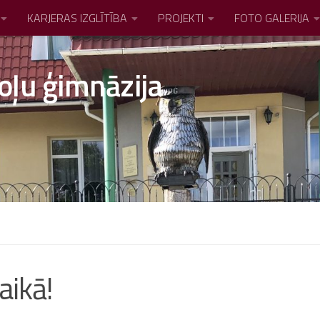
KARJERAS IZGLĪTĪBA
PROJEKTI
FOTO GALERIJA
oļu ģimnāzija
aikā!