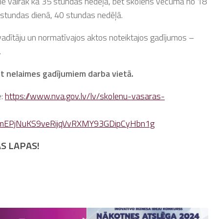
 ne vairāk kā 35 stundas nedēļā, bet skolēns vecumā no 18
8 stundas dienā, 40 stundas nedēļā.
vadītāju un normatīvajos aktos noteiktajos gadījumos –
.
t nelaimes gadījumiem darba vietā.
e:
https://www.nva.gov.lv/lv/skolenu-vasaras-
mEPjNuKS9veRijqVvRXMY93GDipCyHbn1g
S LAPAS!