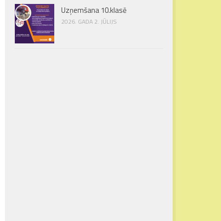
Uzņemšana 10.klasē
2026. GADA 2. JŪLIJS