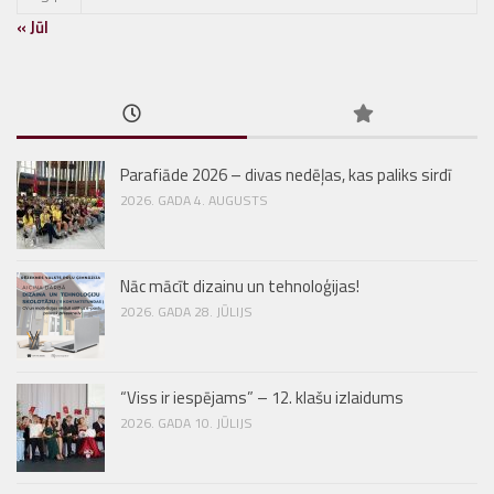
« Jūl
Parafiāde 2026 – divas nedēļas, kas paliks sirdī
2026. GADA 4. AUGUSTS
Nāc mācīt dizainu un tehnoloģijas!
2026. GADA 28. JŪLIJS
“Viss ir iespējams” – 12. klašu izlaidums
2026. GADA 10. JŪLIJS