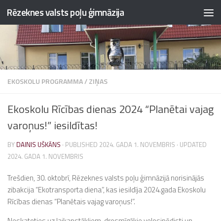
Rēzeknes valsts poļu ģimnāzija
Skip to content
EKOSKOLU PROGRAMMA
/
ZIŅAS
Ekoskolu Rīcības dienas 2024 “Planētai vajag
varoņus!” iesildītas!
BY
DAINIS UŠKĀNS
· PUBLISHED
2024. GADA 1. NOVEMBRIS
· UPDATED
2024. GADA 1. NOVEMBRIS
Trešdien, 30. oktobrī, Rēzeknes valsts poļu ģimnāzijā norisinājās
zibakcija “Ekotransporta diena”, kas iesildīja 2024.gada Ekoskolu
Rīcības dienas “Planētais vajag varoņus!”.
Neskatoties uz laikapstākļiem, drosmīgākie velosipēdisti un