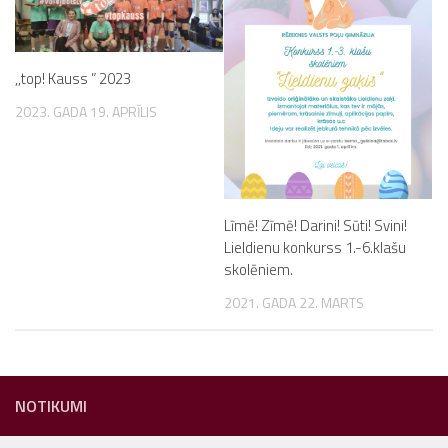
,,top! Kauss ” 2023
2023. GADA 19. APRĪLIS
Līmē! Zīmē! Darini! Sūti! Svini!
Lieldienu konkurss 1.-6.klašu
skolēniem.
2021. GADA 22. MARTS
NOTIKUMI