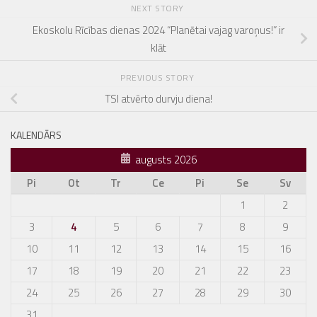
NEXT STORY
Ekoskolu Rīcības dienas 2024 “Planētai vajag varoņus!” ir
klāt
PREVIOUS STORY
TSI atvērto durvju diena!
KALENDĀRS
augusts 2026
Pi
Ot
Tr
Ce
Pi
Se
Sv
1
2
3
4
5
6
7
8
9
10
11
12
13
14
15
16
17
18
19
20
21
22
23
24
25
26
27
28
29
30
31