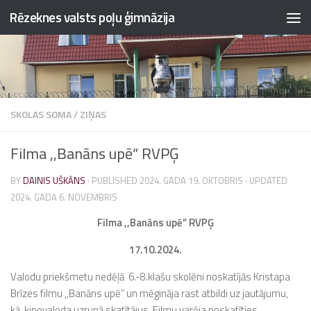
Rēzeknes valsts poļu ģimnāzija
Skip to content
SKOLAS SOMA
/
ZIŅAS
Filma ,,Banāns upē” RVPĢ
BY
DAINIS UŠKĀNS
· PUBLISHED
2024. GADA 19. OKTOBRIS
· UPDATED
2024. GADA 6. NOVEMBRIS
Filma ,,Banāns upē” RVPĢ
17.10.2024.
Valodu priekšmetu nedēļā 6.-8.klašu skolēni noskatījās Kristapa
Brīzes filmu ,,Banāns upē” un mēgināja rast atbildi uz jautājumu,
kā kinovaloda uzrunā skatītājus. Filmu varēja noskatīties