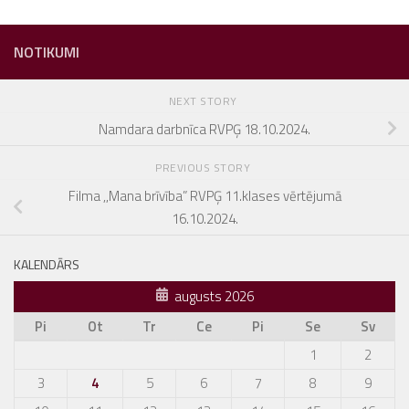
NOTIKUMI
NEXT STORY
Namdara darbnīca RVPĢ 18.10.2024.
PREVIOUS STORY
Filma ,,Mana brīvība” RVPĢ 11.klases vērtējumā
16.10.2024.
KALENDĀRS
augusts 2026
Pi
Ot
Tr
Ce
Pi
Se
Sv
1
2
3
4
5
6
7
8
9