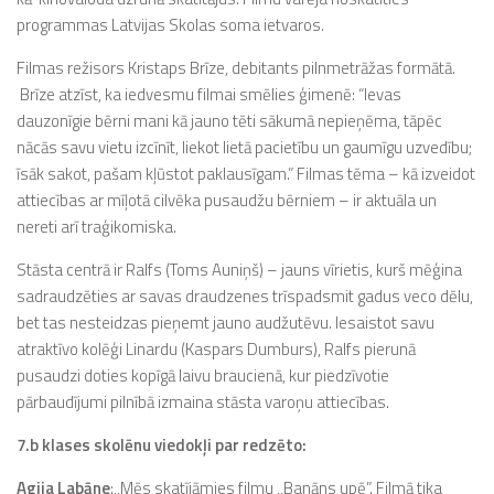
programmas Latvijas Skolas soma ietvaros.
Filmas režisors Kristaps Brīze, debitants pilnmetrāžas formātā.
Brīze atzīst, ka iedvesmu filmai smēlies ģimenē: “Ievas
dauzonīgie bērni mani kā jauno tēti sākumā nepieņēma, tāpēc
nācās savu vietu izcīnīt, liekot lietā pacietību un gaumīgu uzvedību;
īsāk sakot, pašam kļūstot paklausīgam.” Filmas tēma – kā izveidot
attiecības ar mīļotā cilvēka pusaudžu bērniem – ir aktuāla un
nereti arī traģikomiska.
Stāsta centrā ir Ralfs (Toms Auniņš) – jauns vīrietis, kurš mēģina
sadraudzēties ar savas draudzenes trīspadsmit gadus veco dēlu,
bet tas nesteidzas pieņemt jauno audžutēvu. Iesaistot savu
atraktīvo kolēģi Linardu (Kaspars Dumburs), Ralfs pierunā
pusaudzi doties kopīgā laivu braucienā, kur piedzīvotie
pārbaudījumi pilnībā izmaina stāsta varoņu attiecības.
7.b klases skolēnu viedokļi par redzēto:
Agija Labāne
:,,Mēs skatījāmies filmu ,,Banāns upē”. Filmā tika