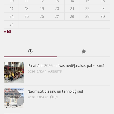
10
11
12
13
14
15
16
17
18
19
20
21
22
23
24
25
26
27
28
29
30
31
« Jūl
Parafiāde 2026 – divas nedēļas, kas paliks sirdī
2026. GADA 4. AUGUSTS
Nāc mācīt dizainu un tehnoloģijas!
2026. GADA 28. JŪLIJS