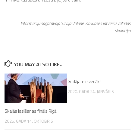
Informāciju sagatavoja Silvija Volāne 7.b klases latviešu valodas
skolotāja
YOU MAY ALSO LIKE...
Godājamie vecāki!
2020. GADA 24. JANVĀRIS
Skaļās lasīšanas fināls Rīgā
2025. GADA 14. OKTOBRIS