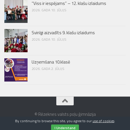
“Viss ir iespējams” – 12. klašu izlaidums
2026. GADA 10. JŪLIJS
Svinīgi aizvadīts 9. klašu izlaidums
2026. GADA 10. JŪLIJS
Uzņemšana 10.klasē
2026. GADA 2. JŪLIJS
© Rēzeknes valsts poļu ģimnāzija
By continuing to browse this site, you agree to our
use of cookies
.
I Understand