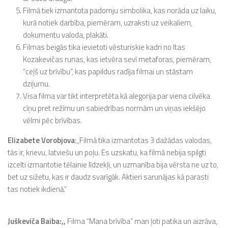
Filmā tiek izmantota padomju simbolika, kas norāda uz laiku,
kurā notiek darbība, piemēram, uzraksti uz veikaliem,
dokumentu valoda, plakāti.
Filmas beigās tika ievietoti vēsturiskie kadri no Itas
Kozakevičas runas, kas ietvēra sevī metaforas, piemēram,
“ceļš uz brīvību”, kas papildus radīja filmai un stāstam
dziļumu.
Visa filma var tikt interpretēta kā alegorija par viena cilvēka
cīņu pret režīmu un sabiedrības normām un viņas iekšējo
vēlmi pēc brīvības.
Elizabete Vorobjova
:,,Filmā tika izmantotas 3 dažādas valodas,
tās ir, krievu, latviešu un poļu. Es uzskatu, ka filmā nebija spilgti
izcelti izmantotie tēlainie līdzekļi, un uzmanība bija vērsta ne uz to,
bet uz sižetu, kas ir daudz svarīgāk. Aktieri sarunājas kā parasti
tas notiek ikdienā.”
Juškeviča Baiba:,,
Filma “Mana brīvība” man ļoti patika un aizrāva,