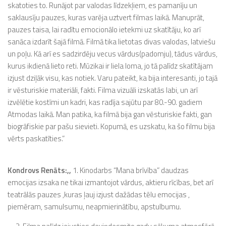
skatoties to. Runājot par valodas līdzekļiem, es pamanīju un
saklausīju pauzes, kuras varēja uztvert filmas laikā. Manuprāt,
pauzes taisa, lai radītu emocionālo ietekmi uz skatītāju, ko arī
sanāca izdarīt šajā filmā. Filmā tika lietotas divas valodas, latviešu
un poļu. Kā arī es sadzirdēju vecus vārdus(padomju), tādus vārdus,
kurus ikdienā lieto reti. Mūzikai ir liela loma, jo tā palīdz skatītājam
izjust dziļāk visu, kas notiek. Varu pateikt, ka bija interesanti, jo tajā
ir vēsturiskie materiāli, fakti. Filma vizuāli izskatās labi, un arī
izvēlētie kostīmi un kadri, kas radīja sajūtu par 80.-90. gadiem
Atmodas laikā. Man patika, ka filmā bija gan vēsturiskie fakti, gan
biogrāfiskie par pašu sievieti. Kopumā, es uzskatu, ka šo filmu bija
vērts paskatīties.”
Kondrovs Renāts:,,
1. Kinodarbs “Mana brīvība” daudzas
emocijas izsaka ne tikai izmantojot vārdus, aktieru rīcības, bet arī
teatrālās pauzes ,kuras ļauj izjust dažādas tēlu emocijas ,
piemēram, samulsumu, neapmierinātību, apstulbumu.