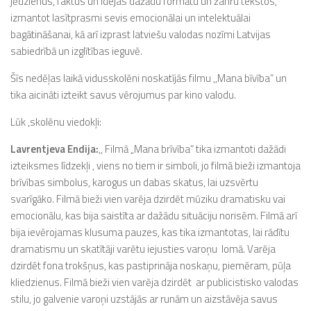
jēdzienus, faktus un idejas dažādu formātu un žanru tekstos,
izmantot lasītprasmi sevis emocionālai un intelektuālai
bagātināšanai, kā arī izprast latviešu valodas nozīmi Latvijas
sabiedrībā un izglītības ieguvē.
Šīs nedēļas laikā vidusskolēni noskatījās filmu ,,Mana bīvība” un
tika aicināti izteikt savus vērojumus par kino valodu.
Lūk ,skolēnu viedokļi:
Lavrentjeva Endija:
,, Filmā „Mana brīvība” tika izmantoti dažādi
izteiksmes līdzekļi , viens no tiem ir simboli, jo filmā bieži izmantoja
brīvības simbolus, karogus un dabas skatus, lai uzsvērtu
svarīgāko. Filmā bieži vien varēja dzirdēt mūziku dramatisku vai
emocionālu, kas bija saistīta ar dažādu situāciju norisēm. Filmā arī
bija ievērojamas klusuma pauzes, kas tika izmantotas, lai rādītu
dramatismu un skatītāji varētu iejusties varoņu lomā. Varēja
dzirdēt fona trokšņus, kas pastiprināja noskaņu, piemēram, pūļa
kliedzienus. Filmā bieži vien varēja dzirdēt ar publicistisko valodas
stilu, jo galvenie varoņi uzstājās ar runām un aizstāvēja savus