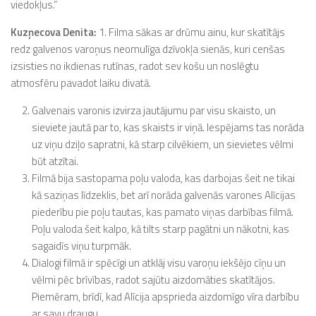
viedokļus.”
Kuzņecova Denita:
1. Filma sākas ar drūmu ainu, kur skatītājs
redz galvenos varoņus neomulīga dzīvokļa sienās, kuri cenšas
izsisties no ikdienas rutīnas, radot sev košu un noslēgtu
atmosfēru pavadot laiku divatā.
Galvenais varonis izvirza jautājumu par visu skaisto, un
sieviete jautā par to, kas skaists ir viņā. Iespējams tas norāda
uz viņu dziļo sapratni, kā starp cilvēkiem, un sievietes vēlmi
būt atzītai.
Filmā bija sastopama poļu valoda, kas darbojas šeit ne tikai
kā saziņas līdzeklis, bet arī norāda galvenās varones Alīcijas
piederību pie poļu tautas, kas pamato viņas darbības filmā.
Poļu valoda šeit kalpo, kā tilts starp pagātni un nākotni, kas
sagaidīs viņu turpmāk.
Dialogi filmā ir spēcīgi un atklāj visu varoņu iekšējo cīņu un
vēlmi pēc brīvības, radot sajūtu aizdomāties skatītājos.
Piemēram, brīdī, kad Alīcija apsprieda aizdomīgo vīra darbību
ar savu draugu.