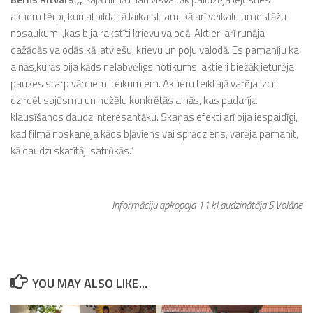
aktieru tērpi, kuri atbilda tā laika stilam, kā arī veikalu un iestāžu
nosaukumi ,kas bija rakstīti krievu valodā. Aktieri arī runāja
dažādās valodās kā latviešu, krievu un poļu valodā. Es pamanīju ka
ainās,kurās bija kāds nelabvēlīgs notikums, aktieri biežāk ieturēja
pauzes starp vārdiem, teikumiem. Aktieru teiktajā varēja izcili
dzirdēt sajūsmu un nožēlu konkrētās ainās, kas padarīja
klausīšanos daudz interesantāku. Skaņas efekti arī bija iespaidīgi,
kad filmā noskanēja kāds bļāviens vai sprādziens, varēja pamanīt,
kā daudzi skatītāji satrūkās.”
Informāciju apkopoja 11.kl.audzinātāja S.Volāne
YOU MAY ALSO LIKE...