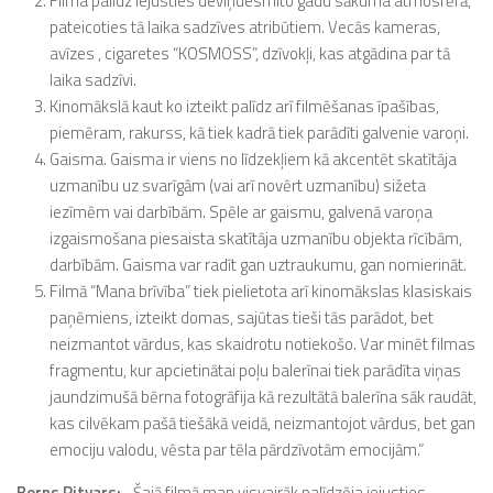
Filma palīdz iejusties deviņdesmito gadu sākuma atmosfērā,
pateicoties tā laika sadzīves atribūtiem. Vecās kameras,
avīzes , cigaretes “KOSMOSS”, dzīvokļi, kas atgādina par tā
laika sadzīvi.
Kinomākslā kaut ko izteikt palīdz arī filmēšanas īpašības,
piemēram, rakurss, kā tiek kadrā tiek parādīti galvenie varoņi.
Gaisma. Gaisma ir viens no līdzekļiem kā akcentēt skatītāja
uzmanību uz svarīgām (vai arī novērt uzmanību) sižeta
iezīmēm vai darbībām. Spēle ar gaismu, galvenā varoņa
izgaismošana piesaista skatītāja uzmanību objekta rīcībām,
darbībām. Gaisma var radīt gan uztraukumu, gan nomierināt.
Filmā “Mana brīvība” tiek pielietota arī kinomākslas klasiskais
paņēmiens, izteikt domas, sajūtas tieši tās parādot, bet
neizmantot vārdus, kas skaidrotu notiekošo. Var minēt filmas
fragmentu, kur apcietinātai poļu balerīnai tiek parādīta viņas
jaundzimušā bērna fotogrāfija kā rezultātā balerīna sāk raudāt,
kas cilvēkam pašā tiešākā veidā, neizmantojot vārdus, bet gan
emociju valodu, vēsta par tēla pārdzīvotām emocijām.”
Berns Ritvars:,,
Šajā filmā man visvairāk palīdzēja iejusties