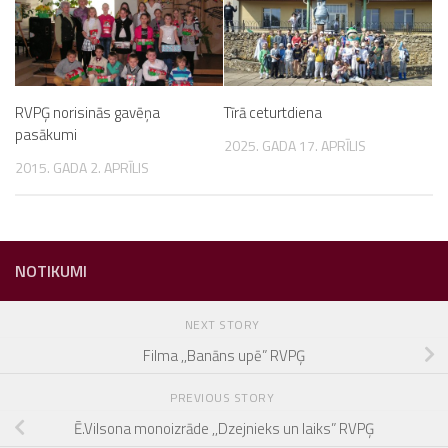
RVPĢ norisinās gavēņa
Tīrā ceturtdiena
pasākumi
2025. GADA 17. APRĪLIS
2015. GADA 2. APRĪLIS
NOTIKUMI
NEXT STORY
Filma ,,Banāns upē” RVPĢ
PREVIOUS STORY
Ē.Vilsona monoizrāde ,,Dzejnieks un laiks” RVPĢ