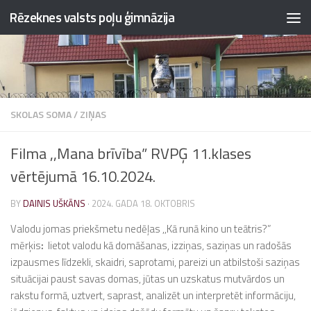
Rēzeknes valsts poļu ģimnāzija
Skip to content
SKOLAS SOMA
/
ZIŅAS
Filma ,,Mana brīvība” RVPĢ 11.klases
vērtējumā 16.10.2024.
BY
DAINIS UŠKĀNS
·
2024. GADA 18. OKTOBRIS
Valodu jomas priekšmetu nedēļas ,,Kā runā kino un teātris?”
mērķis
:
lietot valodu kā domāšanas, izziņas, saziņas un radošās
izpausmes līdzekli, skaidri, saprotami, pareizi un atbilstoši saziņas
situācijai paust savas domas, jūtas un uzskatus mutvārdos un
rakstu formā, uztvert, saprast, analizēt un interpretēt informāciju,