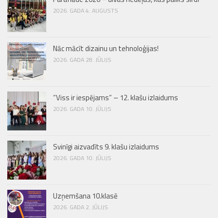
2026. GADA 4. AUGUSTS
Nāc mācīt dizainu un tehnoloģijas!
2026. GADA 28. JŪLIJS
“Viss ir iespējams” – 12. klašu izlaidums
2026. GADA 10. JŪLIJS
Svinīgi aizvadīts 9. klašu izlaidums
2026. GADA 10. JŪLIJS
Uzņemšana 10.klasē
2026. GADA 2. JŪLIJS