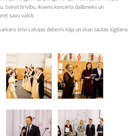
u. Svinot brīvību, ikviens koncerta dalībnieks un
ret savu valsti.
 sarkans brīvi Latvijas debesīs kāpj un skan tautas lūgšana: