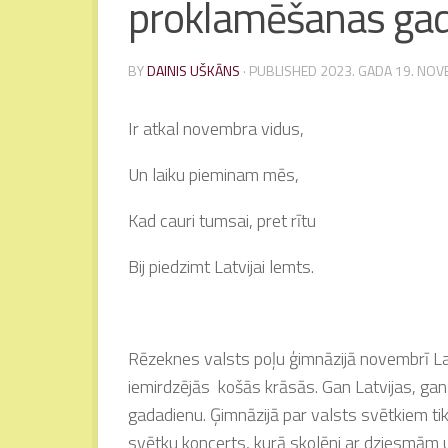
proklamēšanas ga
BY
DAINIS UŠKĀNS
· PUBLISHED
2023. GADA 19. NO
Ir atkal novembra vidus,
Un laiku pieminam mēs,
Kad cauri tumsai, pret rītu
Bij piedzimt Latvijai lemts.
Rēzeknes valsts poļu ģimnāzijā novembrī Latv
iemirdzējās košās krāsās. Gan Latvijas, gan
gadadienu. Ģimnāzijā par valsts svētkiem ti
svētku koncerts, kurā skolēni ar dziesmām u