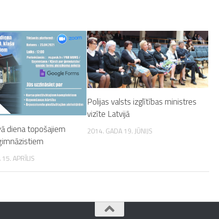
Polijas valsts izglītības ministres
vizīte Latvijā
vā diena topošajiem
2014. GADA 19. JŪNIJS
 ģimnāzistiem
 15. APRĪLIS