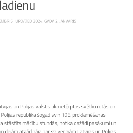
dadienu
VEMBRIS
· UPDATED
2024. GADA 2. JANVĀRIS
ijas un Polijas valstis tika ietērptas svētku rotās un
 Polijas republika šogad svin 105. proklamēšanas
ka stāstīts mācību stundās, notika dažādi pasākumi un
n dejām atgādināja par galvenajām Latvijas un Polijas