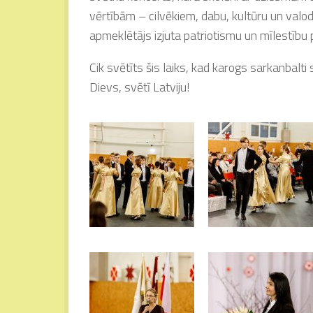
vērtībām – cilvēkiem, dabu, kultūru un valod
apmeklētājs izjuta patriotismu un mīlestību p
Cik svētīts šis laiks, kad karogs sarkanbalti
Dievs, svētī Latviju!