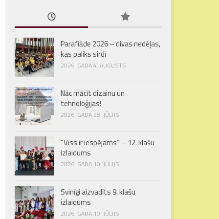
Parafiāde 2026 – divas nedēļas,
kas paliks sirdī
2026. GADA 4. AUGUSTS
Nāc mācīt dizainu un
tehnoloģijas!
2026. GADA 28. JŪLIJS
“Viss ir iespējams” – 12. klašu
izlaidums
2026. GADA 10. JŪLIJS
Svinīgi aizvadīts 9. klašu
izlaidums
2026. GADA 10. JŪLIJS