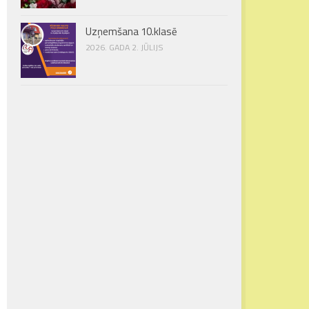
Uzņemšana 10.klasē
2026. GADA 2. JŪLIJS