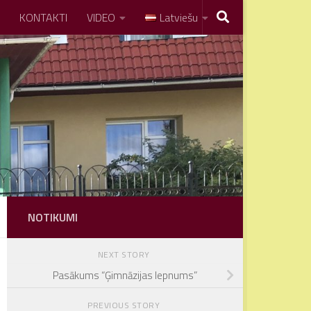
KONTAKTI
VIDEO
Latviešu
NOTIKUMI
NEXT STORY
Pasākums “Ģimnāzijas lepnums”
PREVIOUS STORY