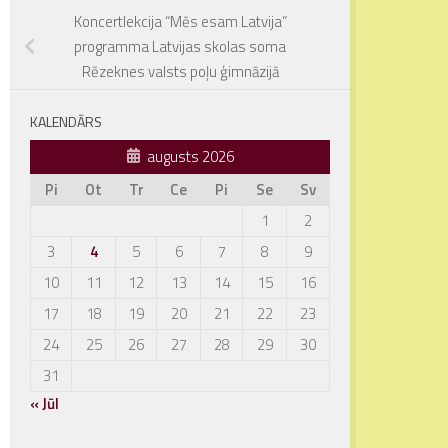
Koncertlekcija “Mēs esam Latvija”
programma Latvijas skolas soma
Rēzeknes valsts poļu ģimnāzijā
KALENDĀRS
augusts 2026
Pi
Ot
Tr
Ce
Pi
Se
Sv
1
2
3
4
5
6
7
8
9
10
11
12
13
14
15
16
17
18
19
20
21
22
23
24
25
26
27
28
29
30
31
« Jūl