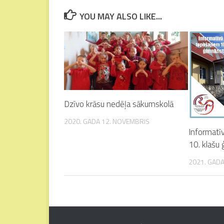
YOU MAY ALSO LIKE...
Dzīvo krāsu nedēļa sākumskolā
2020. GADA 12. NOVEMBRIS
Informatī
10. klašu
2021. GADA