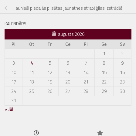
Jaunieši piedalās pilsētas jaunatnes stratēģijas izstrādē!
KALENDĀRS
augusts 2026
Pi
Ot
Tr
Ce
Pi
Se
Sv
1
2
3
4
5
6
7
8
9
10
11
12
13
14
15
16
17
18
19
20
21
22
23
24
25
26
27
28
29
30
31
« Jūl