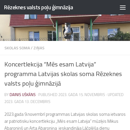
Rēzeknes valsts poļu ģimnāzija
Skip to content
SKOLAS SOMA
/
ZIŅAS
Koncertlekcija “Mēs esam Latvija”
programma Latvijas skolas soma Rēzeknes
valsts poļu ģimnāzijā
BY
DAINIS UŠKĀNS
· PUBLISHED
2023. GADA 15. NOVEMBRIS
· UPDATED
2023. GADA 13. DECEMBRIS
2023.gada 9.novembrī programmas Latvijas skolas soma ietvaros
ar patriotisku koncertlekciju ,,Mēs esam Latvija” mūziķis Mikus
Abaroniņš un Arta Abaroniņa ieskandināja Lāčplēša dienu