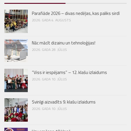
Parafiāde 2026 – divas nedēļas, kas paliks sirdī
2026. GADA 4. AUGUSTS
Nāc mācīt dizainu un tehnoloģijas!
2026. GADA 28. JŪLIJS
“Viss ir iespējams” – 12. klašu izlaidums
2026. GADA 10. JŪLIJS
Svinīgi aizvadīts 9. klašu izlaidums
2026. GADA 10. JŪLIJS