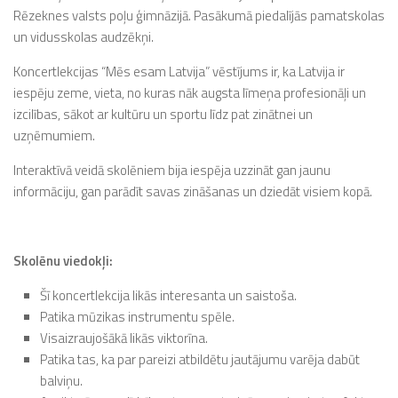
Rēzeknes valsts poļu ģimnāzijā. Pasākumā piedalījās pamatskolas
un vidusskolas audzēkņi.
Koncertlekcijas “Mēs esam Latvija” vēstījums ir, ka Latvija ir
iespēju zeme, vieta, no kuras nāk augsta līmeņa profesionāļi un
izcilības, sākot ar kultūru un sportu līdz pat zinātnei un
uzņēmumiem.
Interaktīvā veidā skolēniem bija iespēja uzzināt gan jaunu
informāciju, gan parādīt savas zināšanas un dziedāt visiem kopā.
Skolēnu viedokļi:
Šī koncertlekcija likās interesanta un saistoša.
Patika mūzikas instrumentu spēle.
Visaizraujošākā likās viktorīna.
Patika tas, ka par pareizi atbildētu jautājumu varēja dabūt
balviņu.