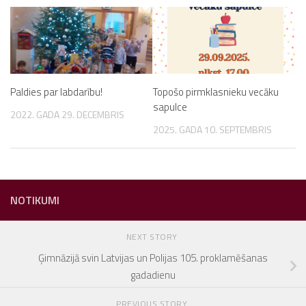
Paldies par labdarību!
Topošo pirmklasnieku vecāku
sapulce
2022. GADA 29. DECEMBRIS
2025. GADA 10. SEPTEMBRIS
NOTIKUMI
NEXT STORY
Ģimnāzijā svin Latvijas un Polijas 105. proklamēšanas
gadadienu
PREVIOUS STORY