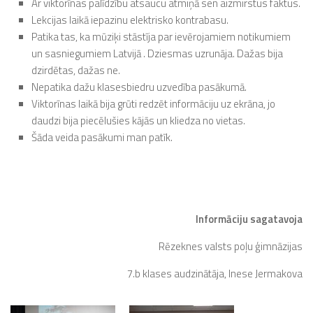
Ar viktorīnas palīdzību atsaucu atmiņā sen aizmirstus faktus.
Lekcijas laikā iepazinu elektrisko kontrabasu.
Patika tas, ka mūziķi stāstīja par ievērojamiem notikumiem
un sasniegumiem Latvijā . Dziesmas uzrunāja. Dažas bija
dzirdētas, dažas ne.
Nepatika dažu klasesbiedru uzvedība pasākumā.
Viktorīnas laikā bija grūti redzēt informāciju uz ekrāna, jo
daudzi bija piecēlušies kājās un kliedza no vietas.
Šāda veida pasākumi man patīk.
Informāciju sagatavoja
Rēzeknes valsts poļu ģimnāzijas
7.b klases audzinātāja, Inese Jermakova