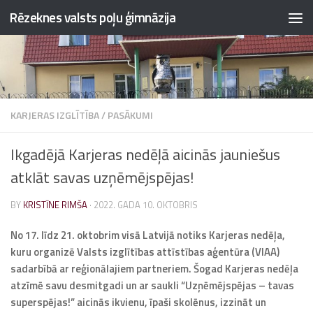
Rēzeknes valsts poļu ģimnāzija
Skip to content
KARJERAS IZGLĪTĪBA
/
PASĀKUMI
Ikgadējā Karjeras nedēļā aicinās jauniešus
atklāt savas uzņēmējspējas!
BY
KRISTĪNE RIMŠA
·
2022. GADA 10. OKTOBRIS
No 17. līdz 21. oktobrim visā Latvijā notiks Karjeras nedēļa,
kuru organizē Valsts izglītības attīstības aģentūra (VIAA)
sadarbībā ar reģionālajiem partneriem. Šogad Karjeras nedēļa
atzīmē savu desmitgadi un ar saukli “Uzņēmējspējas – tavas
superspējas!” aicinās ikvienu, īpaši skolēnus, izzināt un