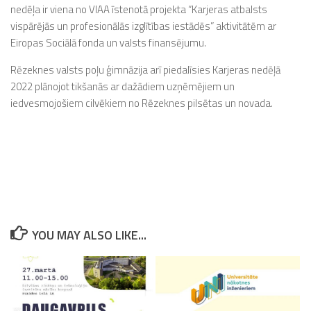
nedēļa ir viena no VIAA īstenotā projekta “Karjeras atbalsts
vispārējās un profesionālās izglītības iestādēs” aktivitātēm ar
Eiropas Sociālā fonda un valsts finansējumu.
Rēzeknes valsts poļu ģimnāzija arī piedalīsies Karjeras nedēļā
2022 plānojot tikšanās ar dažādiem uzņēmējiem un
iedvesmojošiem cilvēkiem no Rēzeknes pilsētas un novada.
YOU MAY ALSO LIKE...