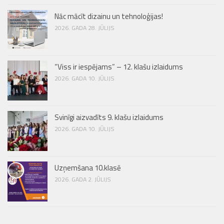
Nāc mācīt dizainu un tehnoloģijas!
2026. GADA 28. JŪLIJS
“Viss ir iespējams” – 12. klašu izlaidums
2026. GADA 10. JŪLIJS
Svinīgi aizvadīts 9. klašu izlaidums
2026. GADA 10. JŪLIJS
Uzņemšana 10.klasē
2026. GADA 2. JŪLIJS