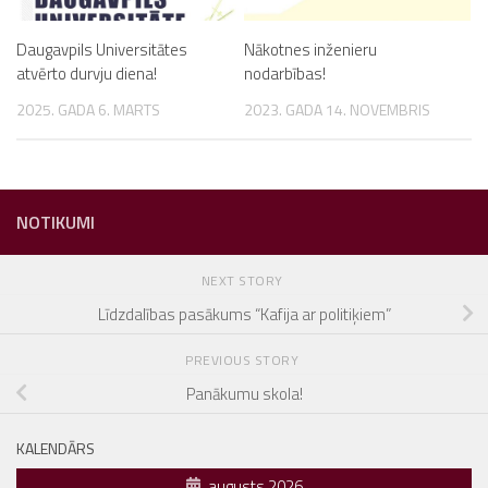
Daugavpils Universitātes
Nākotnes inženieru
atvērto durvju diena!
nodarbības!
2025. GADA 6. MARTS
2023. GADA 14. NOVEMBRIS
NOTIKUMI
NEXT STORY
Līdzdalības pasākums “Kafija ar politiķiem”
PREVIOUS STORY
Panākumu skola!
KALENDĀRS
augusts 2026