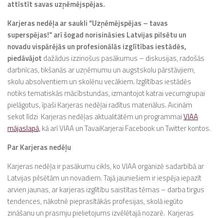
attīstīt savas uzņēmējspējas.
Karjeras nedēļa ar saukli “Uzņēmējspējas – tavas
superspējas!” arī šogad norisināsies Latvijas pilsētu un
novadu vispārējās un profesionālās izglītības iestādēs,
piedāvājot
dažādus izzinošus pasākumus – diskusijas, radošās
darbnīcas, tikšanās ar uzņēmumu un augstskolu pārstāvjiem,
skolu absolventiem un skolēnu vecākiem. Izglītības iestādēs
notiks tematiskās mācībstundas, izmantojot katrai vecumgrupai
pielāgotus, īpaši Karjeras nedēļai radītus materiālus. Aicinām
sekot līdzi Karjeras nedēļas aktualitātēm un programmai
VIAA
mājaslapā,
kā arī VIAA un TavaiKarjerai Facebook un Twitter kontos.
Par Karjeras nedēļu
Karjeras nedēļa ir pasākumu cikls, ko VIAA organizē sadarbībā ar
Latvijas pilsētām un novadiem. Tajā jauniešiem ir iespēja iepazīt
arvien jaunas, ar karjeras izglītību saistītas tēmas – darba tirgus
tendences, nākotnē pieprasītākās profesijas, skolā iegūto
zināšanu un prasmju pielietojums izvēlētajā nozarē. Karjeras