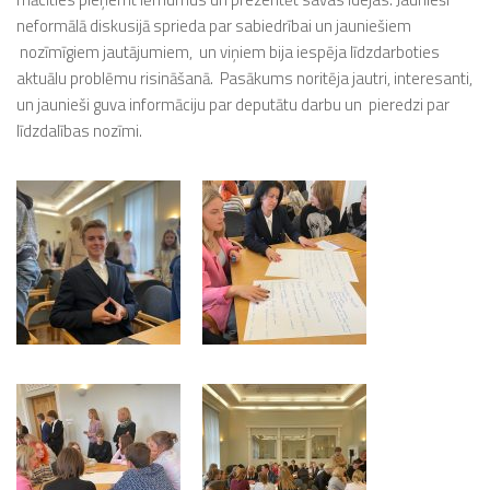
neformālā diskusijā sprieda par sabiedrībai un jauniešiem
nozīmīgiem jautājumiem, un viņiem bija iespēja līdzdarboties
aktuālu problēmu risināšanā. Pasākums noritēja jautri, interesanti,
un jaunieši guva informāciju par deputātu darbu un pieredzi par
līdzdalības nozīmi.