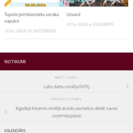
Topošo pirmklasnieku vecāku
Uzvara!
sapulce
2014. GADA 4. DECEMBRIS
2024. GADA 16. SEPTEMBRIS
NOTIKUMI
NEXT STORY
Labo darbu nedēļa RVPĢ
PREVIOUS STORY
Ikgadējā Karjeras nedēļā aicinās jauniešus atklāt savas
uzņēmējspējas!
KALENDĀRS