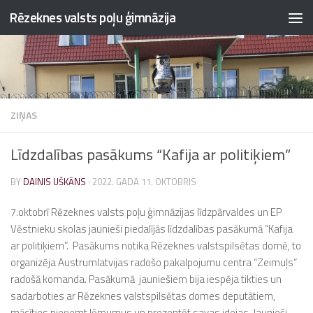
Rēzeknes valsts poļu ģimnāzija
Skip to content
ZIŅAS
Līdzdalības pasākums “Kafija ar politiķiem”
BY
DAINIS UŠKĀNS
·
2022. GADA 11. OKTOBRIS
7.oktobrī Rēzeknes valsts poļu ģimnāzijas līdzpārvaldes un EP
Vēstnieku skolas jaunieši piedalījās līdzdalības pasākumā “Kafija
ar politiķiem”. Pasākums notika Rēzeknes valstspilsētas domē, to
organizēja Austrumlatvijas radošo pakalpojumu centra “Zeimuļs”
radošā komanda. Pasākumā jauniešiem bija iespēja tikties un
sadarboties ar Rēzeknes valstspilsētas domes deputātiem,
mācīties pieņemt lēmumus un prezentēt savas idejas. Jaunieši