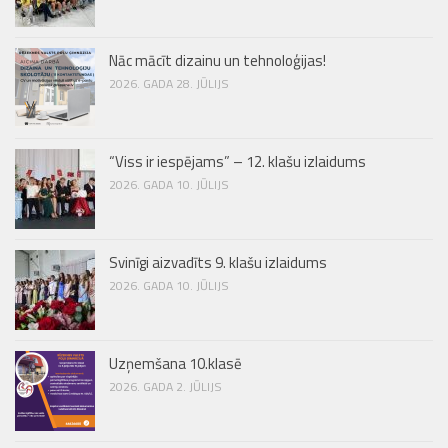
Nāc mācīt dizainu un tehnoloģijas!
2026. GADA 28. JŪLIJS
“Viss ir iespējams” – 12. klašu izlaidums
2026. GADA 10. JŪLIJS
Svinīgi aizvadīts 9. klašu izlaidums
2026. GADA 10. JŪLIJS
Uzņemšana 10.klasē
2026. GADA 2. JŪLIJS