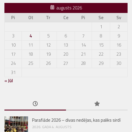
augusts 2026
Pi
Ot
Tr
Ce
Pi
Se
Sv
1
2
3
4
5
6
7
8
9
10
11
12
13
14
15
16
17
18
19
20
21
22
23
24
25
26
27
28
29
30
31
« Jūl
Parafiāde 2026 – divas nedēļas, kas paliks sirdī
2026. GADA 4. AUGUSTS