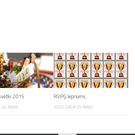
svētki 2015
RVPĢ lepnums
 26. MAIJS
2020. GADA 29. MAIJS