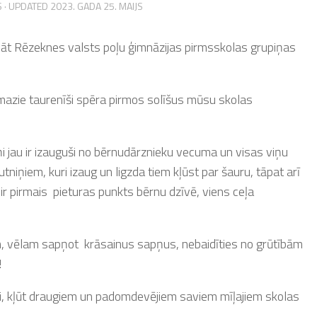
S
· UPDATED
2023. GADA 25. MAIJS
klāt Rēzeknes valsts poļu ģimnāzijas pirmsskolas grupiņas
 mazie taurenīši spēra pirmos solīšus mūsu skolas
iņi jau ir izauguši no bērnudārznieku vecuma un visas viņu
tniņiem, kuri izaug un ligzda tiem kļūst par šauru, tāpat arī
 ir pirmais pieturas punkts bērnu dzīvē, viens ceļa
 vēlam sapņot krāsainus sapņus, nebaidīties no grūtībām
!
i, kļūt draugiem un padomdevējiem saviem mīļajiem skolas