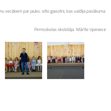
rnu vecākiem par jauko, silto gaisotni, kas valdīja pasākuma
s skolotāja Mārīte Upeniece