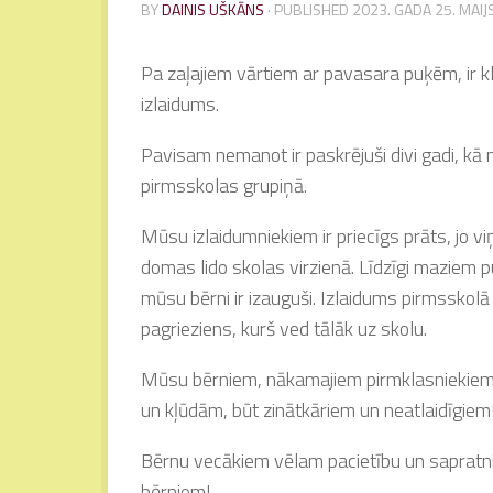
BY
DAINIS UŠKĀNS
· PUBLISHED
2023. GADA 25. MAIJ
Pa zaļajiem vārtiem ar pavasara puķēm, ir 
izlaidums.
Pavisam nemanot ir paskrējuši divi gadi, kā
pirmsskolas grupiņā.
Mūsu izlaidumniekiem ir priecīgs prāts, jo v
domas lido skolas virzienā. Līdzīgi maziem pu
mūsu bērni ir izauguši. Izlaidums pirmsskolā
pagrieziens, kurš ved tālāk uz skolu.
Mūsu bērniem, nākamajiem pirmklasniekiem,
un kļūdām, būt zinātkāriem un neatlaidīgiem
Bērnu vecākiem vēlam pacietību un sapratn
bērniem!