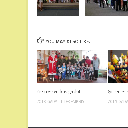
YOU MAY ALSO LIKE...
Ziemassvētkus gaidot
Ģimenes 
2018. GADA 11. DECEMBRIS
2015. GADA