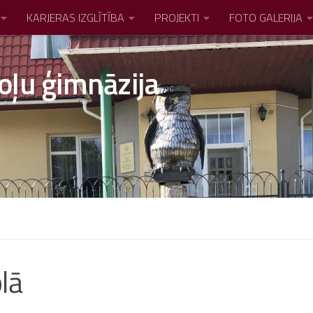
KARJERAS IZGLĪTĪBA
PROJEKTI
FOTO GALERIJA
oļu ģimnāzija
lā