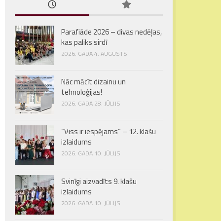
Parafiāde 2026 – divas nedēļas,
kas paliks sirdī
2026. GADA 4. AUGUSTS
Nāc mācīt dizainu un
tehnoloģijas!
2026. GADA 28. JŪLIJS
“Viss ir iespējams” – 12. klašu
izlaidums
2026. GADA 10. JŪLIJS
Svinīgi aizvadīts 9. klašu
izlaidums
2026. GADA 10. JŪLIJS