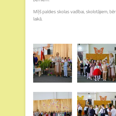
Mīļš paldies skolas vadībai, skolotājiem, bē
laikā.
Pirmsskola