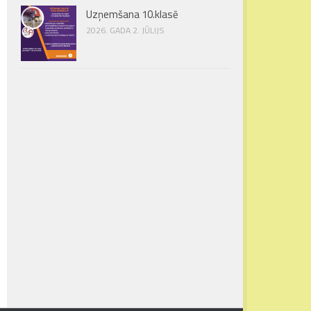
Uzņemšana 10.klasē
2026. GADA 2. JŪLIJS