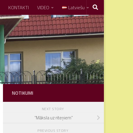
KONTAKTI
VIDEO
Latviešu
NOTIKUMI
NEXT STORY
“Māksla uz riteņiem”
PREVIOUS STORY