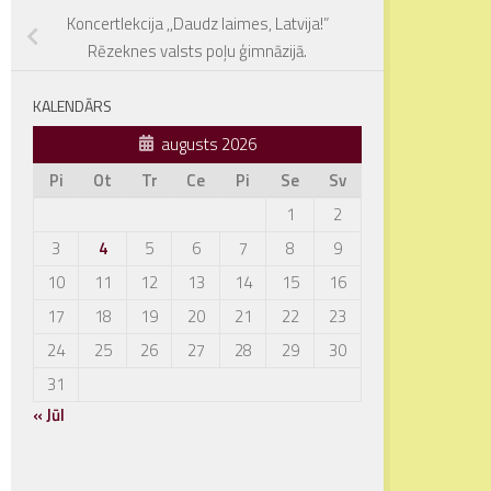
Koncertlekcija ,,Daudz laimes, Latvija!”
Rēzeknes valsts poļu ģimnāzijā.
KALENDĀRS
augusts 2026
Pi
Ot
Tr
Ce
Pi
Se
Sv
1
2
3
4
5
6
7
8
9
10
11
12
13
14
15
16
17
18
19
20
21
22
23
24
25
26
27
28
29
30
31
« Jūl