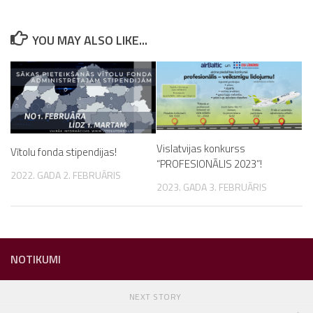
YOU MAY ALSO LIKE...
Vislatvijas konkurss
Vītolu fonda stipendijas!
“PROFESIONĀLIS 2023”!
2022. GADA 2. FEBRUĀRIS
2023. GADA 3. FEBRUĀRIS
NOTIKUMI
NEXT STORY