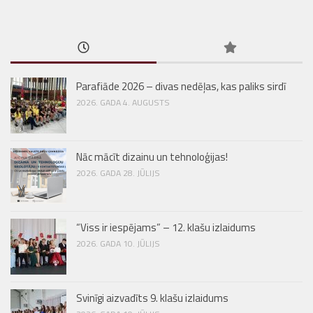
Parafiāde 2026 – divas nedēļas, kas paliks sirdī
2026. GADA 4. AUGUSTS
Nāc mācīt dizainu un tehnoloģijas!
2026. GADA 28. JŪLIJS
“Viss ir iespējams” – 12. klašu izlaidums
2026. GADA 10. JŪLIJS
Svinīgi aizvadīts 9. klašu izlaidums