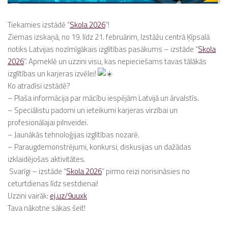
Tiekamies izstādē “
Skola 2026
”!
Ziemas izskaņā, no 19. līdz 21. februārim, Izstāžu centrā Ķīpsalā
notiks Latvijas nozīmīgākais izglītības pasākums – izstāde “
Skola
2026
”. Apmeklē un uzzini visu, kas nepieciešams tavas tālākās
izglītības un karjeras izvēlei!
Ko atradīsi izstādē?
–
Plaša informācija par mācību iespējām Latvijā un ārvalstīs.
– Speciālistu padomi un ieteikumi karjeras virzībai un
profesionālajai pilnveidei.
– Jaunākās tehnoloģijas izglītības nozarē.
– Paraugdemonstrējumi, konkursi, diskusijas un dažādas
izklaidējošas aktivitātes.
Svarīgi – izstāde “
Skola 2026
” pirmo reizi norisināsies no
ceturtdienas līdz sestdienai!
Uzzini vairāk:
ej.uz/9uuxk
Tava nākotne sākas šeit!