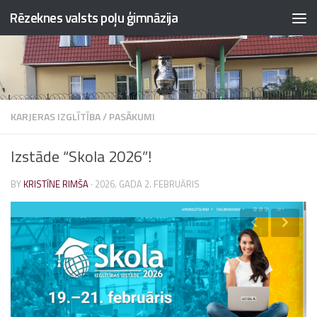
Rēzeknes valsts poļu ģimnāzija
Skip to content
KARJERAS IZGLĪTĪBA
/
PASĀKUMI
Izstāde “Skola 2026”!
BY
KRISTĪNE RIMŠA
·
2026. GADA 2. FEBRUĀRIS