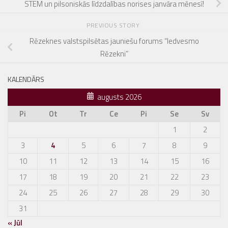
STEM un pilsoniskās līdzdalības norises janvāra mēnesī!
PREVIOUS STORY
Rēzeknes valstspilsētas jauniešu forums “Iedvesmo
Rēzekni”
KALENDĀRS
augusts 2026
Pi
Ot
Tr
Ce
Pi
Se
Sv
1
2
3
4
5
6
7
8
9
10
11
12
13
14
15
16
17
18
19
20
21
22
23
24
25
26
27
28
29
30
31
« Jūl