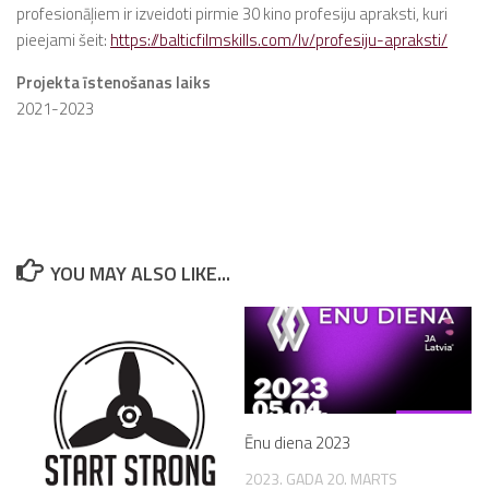
profesionāļiem ir izveidoti pirmie 30 kino profesiju apraksti, kuri
pieejami šeit:
https://balticfilmskills.com/lv/profesiju-apraksti/
Projekta īstenošanas laiks
2021-2023
YOU MAY ALSO LIKE...
Ēnu diena 2023
2023. GADA 20. MARTS