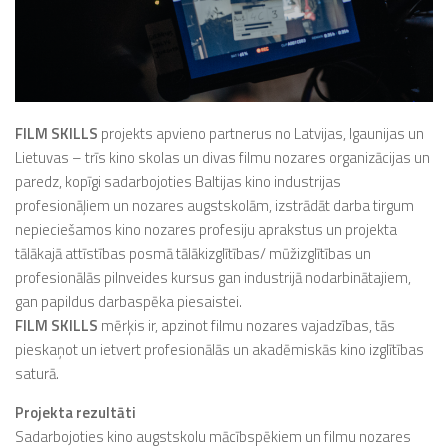
FILM SKILLS
projekts apvieno partnerus no Latvijas, Igaunijas un
Lietuvas – trīs kino skolas un divas filmu nozares organizācijas un
paredz, kopīgi sadarbojoties Baltijas kino industrijas
profesionāļiem un nozares augstskolām, izstrādāt darba tirgum
nepieciešamos kino nozares profesiju aprakstus un projekta
tālākajā attīstības posmā tālākizglītības/ mūžizglītības un
profesionālās pilnveides kursus gan industrijā nodarbinātajiem,
gan papildus darbaspēka piesaistei.
FILM SKILLS
mērķis ir, apzinot filmu nozares vajadzības, tās
pieskaņot un ietvert profesionālās un akadēmiskās kino izglītības
saturā.
Projekta rezultāti
Sadarbojoties kino augstskolu mācībspēkiem un filmu nozares