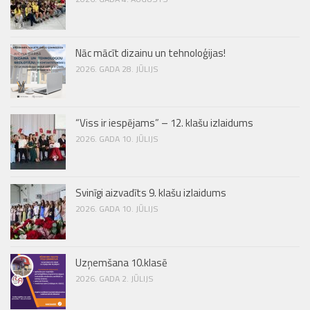
Nāc mācīt dizainu un tehnoloģijas!
2026. GADA 28. JŪLIJS
“Viss ir iespējams” – 12. klašu izlaidums
2026. GADA 10. JŪLIJS
Svinīgi aizvadīts 9. klašu izlaidums
2026. GADA 10. JŪLIJS
Uzņemšana 10.klasē
2026. GADA 2. JŪLIJS