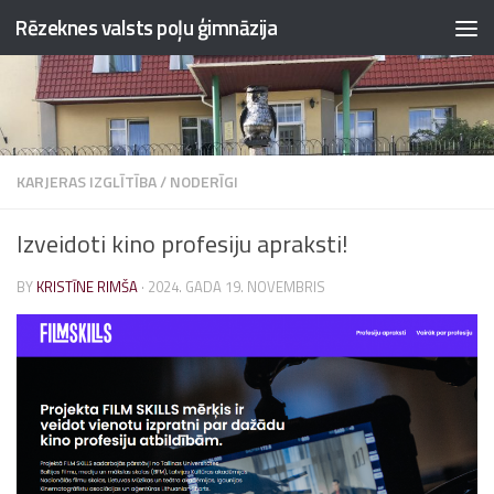
Rēzeknes valsts poļu ģimnāzija
Skip to content
KARJERAS IZGLĪTĪBA
/
NODERĪGI
Izveidoti kino profesiju apraksti!
BY
KRISTĪNE RIMŠA
·
2024. GADA 19. NOVEMBRIS