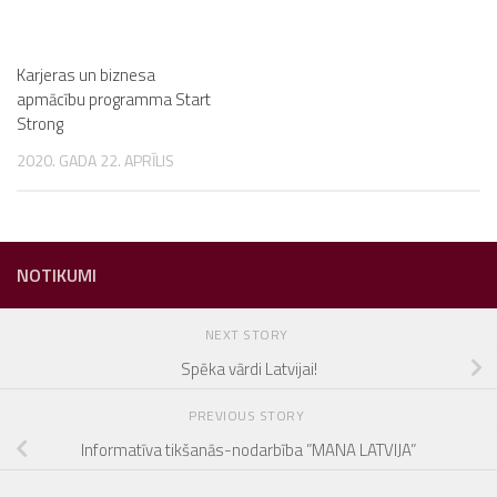
Karjeras un biznesa
apmācību programma Start
Strong
2020. GADA 22. APRĪLIS
NOTIKUMI
NEXT STORY
Spēka vārdi Latvijai!
PREVIOUS STORY
Informatīva tikšanās-nodarbība ”MANA LATVIJA”