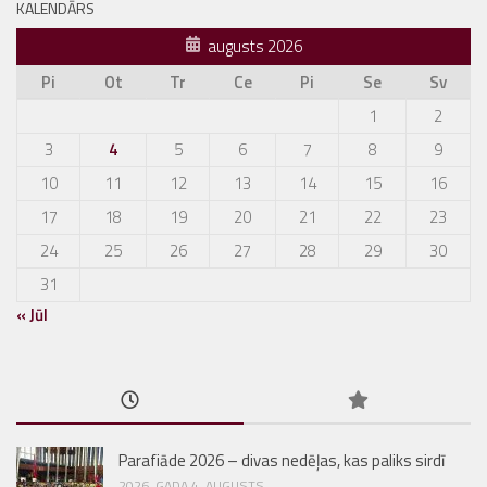
KALENDĀRS
augusts 2026
Pi
Ot
Tr
Ce
Pi
Se
Sv
1
2
3
4
5
6
7
8
9
10
11
12
13
14
15
16
17
18
19
20
21
22
23
24
25
26
27
28
29
30
31
« Jūl
Parafiāde 2026 – divas nedēļas, kas paliks sirdī
2026. GADA 4. AUGUSTS