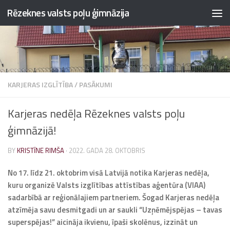
Rēzeknes valsts poļu ģimnāzija
Skip to content
KARJERAS IZGLĪTĪBA
/
PASĀKUMI
Karjeras nedēļa Rēzeknes valsts poļu
ģimnāzijā!
BY
KRISTĪNE RIMŠA
·
2022. GADA 28. OKTOBRIS
No 17. līdz 21. oktobrim visā Latvijā notika Karjeras nedēļa,
kuru organizē Valsts izglītības attīstības aģentūra (VIAA)
sadarbībā ar reģionālajiem partneriem. Šogad Karjeras nedēļa
atzīmēja savu desmitgadi un ar saukli “Uzņēmējspējas – tavas
superspējas!” aicināja ikvienu, īpaši skolēnus, izzināt un