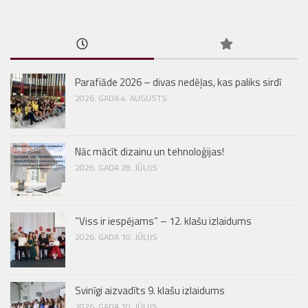
Parafiāde 2026 – divas nedēļas, kas paliks sirdī
2026. GADA 4. AUGUSTS
Nāc mācīt dizainu un tehnoloģijas!
2026. GADA 28. JŪLIJS
“Viss ir iespējams” – 12. klašu izlaidums
2026. GADA 10. JŪLIJS
Svinīgi aizvadīts 9. klašu izlaidums
2026. GADA 10. JŪLIJS