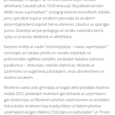
attīstīšanā. Savukārt plkst.19.00 diskusijā “Kā palīdzēt bērnam
atklāt savas superspējas?” pedagogi karjeras konsultanti, dažādu
jomu speciālisti kopā ar vecākiem pārrunāja, kā vecākiem
aizņemtajā ikdienā saprast bērna intereses, talantus un spēcīgās
puses. Diskutēja arī par pedagogu un vecāku sadarbību bērna
spēju un prasmju atklāšanā un attīstīšanā.
Karjeras nedēļa ar saukli “Uzņēmējspējas – tavas superspējas!”
norisinājās arī Latvijas pilsētu un novadu vispārējās un
profesionālās izglītības iestādēs, piedāvājot dažādus izzinošus
pasākumus – diskusijas, radošās darbnīcas, tikšanās ar
uzņēmumu un augstskolu pārstāvjiem, skolu absolventiem un
skolēnu vecākiem.
Rēzeknes valsts poļu ģimnāzija arī šogad aktīvi piedalījās Karjeras
nedēļā 2022, piedāvājot skolēniem gan tikšanās ar uzņēmējiem,
gan ekskursijas uz Rēzeknes pilsētas uzņēmumiem un iestādēm.
Vidusskolas skolēniem bija iespēja tikties ar tādiem pilsētas
uzņēmējiem kā Igors Nikitins (“IGGI bārs un karbonādes” un “Fresh