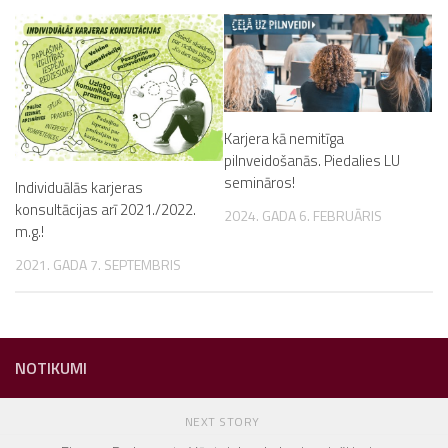
Karjera kā nemitīga
pilnveidošanās. Piedalies LU
semināros!
Individuālās karjeras
konsultācijas arī 2021./2022.
2024. GADA 6. FEBRUĀRIS
m.g.!
2021. GADA 7. SEPTEMBRIS
NOTIKUMI
NEXT STORY