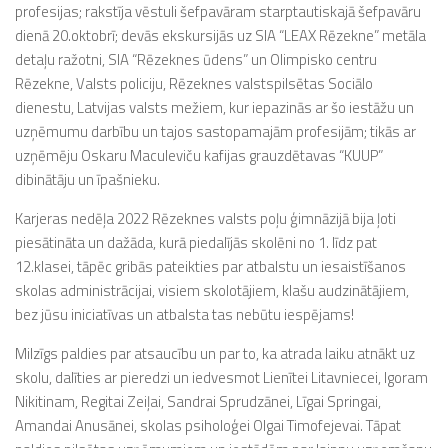
profesijas; rakstīja vēstuli šefpavāram starptautiskajā šefpavāru
dienā 20.oktobrī; devās ekskursijās uz SIA “LEAX Rēzekne” metāla
detaļu ražotni, SIA “Rēzeknes ūdens” un Olimpisko centru
Rēzekne, Valsts policiju, Rēzeknes valstspilsētas Sociālo
dienestu, Latvijas valsts mežiem, kur iepazinās ar šo iestāžu un
uzņēmumu darbību un tajos sastopamajām profesijām; tikās ar
uzņēmēju Oskaru Maculeviču kafijas grauzdētavas “KUUP”
dibinātāju un īpašnieku.
Karjeras nedēļa 2022 Rēzeknes valsts poļu ģimnāzijā bija ļoti
piesātināta un dažāda, kurā piedalījās skolēni no 1. līdz pat
12.klasei, tāpēc gribās pateikties par atbalstu un iesaistīšanos
skolas administrācijai, visiem skolotājiem, klašu audzinātājiem,
bez jūsu iniciatīvas un atbalsta tas nebūtu iespējams!
Milzīgs paldies par atsaucību un par to, ka atrada laiku atnākt uz
skolu, dalīties ar pieredzi un iedvesmot Lienītei Litavniecei, Igoram
Nikitinam, Regitai Zeiļai, Sandrai Sprudzānei, Līgai Springai,
Amandai Anusānei, skolas psiholoģei Olgai Timofejevai. Tāpat