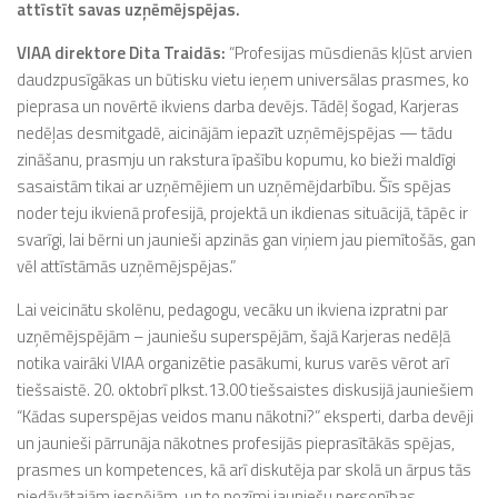
attīstīt savas uzņēmējspējas.
VIAA direktore Dita Traidās:
“Profesijas mūsdienās kļūst arvien
daudzpusīgākas un būtisku vietu ieņem universālas prasmes, ko
pieprasa un novērtē ikviens darba devējs. Tādēļ šogad, Karjeras
nedēļas desmitgadē, aicinājām iepazīt uzņēmējspējas — tādu
zināšanu, prasmju un rakstura īpašību kopumu, ko bieži maldīgi
sasaistām tikai ar uzņēmējiem un uzņēmējdarbību. Šīs spējas
noder teju ikvienā profesijā, projektā un ikdienas situācijā, tāpēc ir
svarīgi, lai bērni un jaunieši apzinās gan viņiem jau piemītošās, gan
vēl attīstāmās uzņēmējspējas.”
Lai veicinātu skolēnu, pedagogu, vecāku un ikviena izpratni par
uzņēmējspējām – jauniešu superspējām, šajā Karjeras nedēļā
notika vairāki VIAA organizētie pasākumi, kurus varēs vērot arī
tiešsaistē. 20. oktobrī plkst.13.00 tiešsaistes diskusijā jauniešiem
“Kādas superspējas veidos manu nākotni?” eksperti, darba devēji
un jaunieši pārrunāja nākotnes profesijās pieprasītākās spējas,
prasmes un kompetences, kā arī diskutēja par skolā un ārpus tās
piedāvātajām iespējām un to nozīmi jauniešu personības