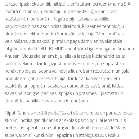
terase” īpašnieku un dibinātāju), Lienīti Litavnieci (uzņēmuma SIA
“Safira L” dibinātāju, skolotāju un pasniedzēju), kā arī citām
pazīstamām personām: Regitu Zeiļu (Latvijas sociālās
uzņēmējdarbības asociācijas direktori), Rēzeknes tehnoloģiju
akadēmijas lektori Sandru Sprudzāni ar lekciju “Medijpratības
veicināšana vidusskolā”, pirmā un pagaidām vienīgā plānotāja
latgaliešu valodā “GIUT BREIDI” veidotājām Līgu Springu un Amandu
Anusāni. Vidusskolēniem bija lieliska iespēja klātienē tikties ar
šiem cilvēkiem, dzirdēt, izjust un iedvesmoties, un saprast kā
nonākt no idejas, sapņa vai hobija līdz reālam rezultātam un gala
produktam. Ļoti interesanti bija dzirdēt ar kādiem šķēršļiem
saskārās un joprojām saskaras darbojoties savā jomā, kādas
savas personīgās īpašības, spējas un prasmes ir jāattīsta un
jātrenē, lai panāktu sava sapņa īstenošanu.
Tāpat Karjeras nedēļā piedalījās arī sākumskolas un pamatskolas
skolēni: notika gan tikšanās ar skolas psihologu, lai iepazītu šīs
profesijas specifiku un saturu; veidoja zīmējumu izstādi “Mans
supervaronis”, kur skolēni iepazina un attēloja savu vecāku