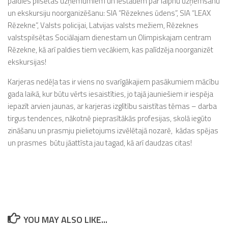
paldies pilsētas uzņēmumiem un iestādēm par laipnu uzņemšanu
un ekskursiju noorganizēšanu: SIA “Rēzeknes ūdens”, SIA “LEAX
Rēzekne”, Valsts policijai, Latvijas valsts mežiem, Rēzeknes
valstspilsētas Sociālajam dienestam un Olimpiskajam centram
Rēzekne, kā arī paldies tiem vecākiem, kas palīdzēja noorganizēt
ekskursijas!
Karjeras nedēļa tas ir viens no svarīgākajiem pasākumiem mācību
gada laikā, kur būtu vērts iesaistīties, jo tajā jauniešiem ir iespēja
iepazīt arvien jaunas, ar karjeras izglītību saistītas tēmas – darba
tirgus tendences, nākotnē pieprasītākās profesijas, skolā iegūto
zināšanu un prasmju pielietojums izvēlētajā nozarē, kādas spējas
un prasmes būtu jāattīsta jau tagad, kā arī daudzas citas!
YOU MAY ALSO LIKE...