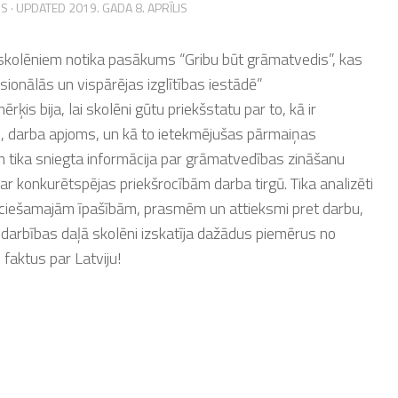
IS
· UPDATED
2019. GADA 8. APRĪLIS
skolēniem notika pasākums “Gribu būt grāmatvedis”, kas
sionālās un vispārējas izglītības iestādē”
ķis bija, lai skolēni gūtu priekšstatu par to, kā ir
i, darba apjoms, un kā to ietekmējušas pārmaiņas
m tika sniegta informācija par grāmatvedības zināšanu
par konkurētspējas priekšrocībām darba tirgū. Tika analizēti
ieciešamajām īpašībām, prasmēm un attieksmi pret darbu,
arbības daļā skolēni izskatīja dažādus piemērus no
 faktus par Latviju!