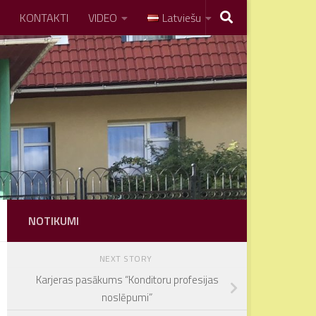
KONTAKTI
VIDEO
Latviešu
NOTIKUMI
NEXT STORY
Karjeras pasākums “Konditoru profesijas
noslēpumi”