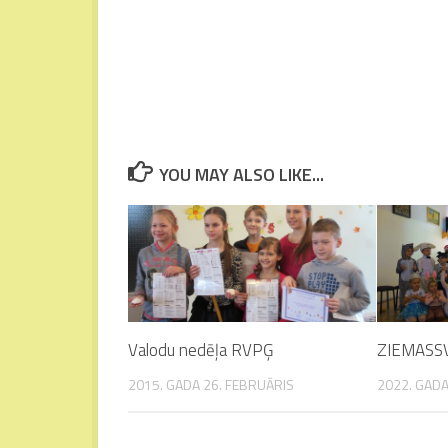
YOU MAY ALSO LIKE...
Valodu nedēļa RVPĢ
ZIEMASS
2015. GADA 26. FEBRUĀRIS
2022. GADA