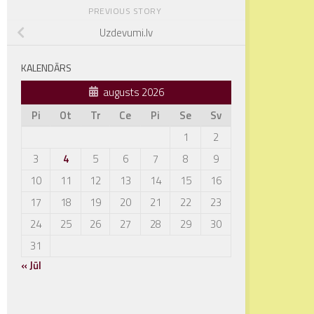
PREVIOUS STORY
Uzdevumi.lv
KALENDĀRS
augusts 2026
Pi
Ot
Tr
Ce
Pi
Se
Sv
1
2
3
4
5
6
7
8
9
10
11
12
13
14
15
16
17
18
19
20
21
22
23
24
25
26
27
28
29
30
31
« Jūl