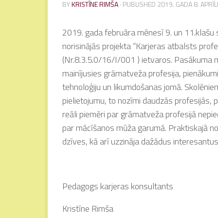
BY
KRISTĪNE RIMŠA
· PUBLISHED
2019. GADA 8. APRĪL
2019. gada februāra mēnesī 9. un 11.klašu 
norisinājās projekta “Karjeras atbalsts profe
(Nr.8.3.5.0/16/I/001 ) ietvaros. Pasākuma mēr
mainījusies grāmatveža profesija, pienākum
tehnoloģiju un likumdošanas jomā. Skolēnie
pielietojumu, to nozīmi daudzās profesijās, 
reāli piemēri par grāmatveža profesijā nep
par mācīšanos mūža garumā. Praktiskajā nod
dzīves, kā arī uzzināja dažādus interesantus
Pedagogs karjeras konsultants
Kristīne Rimša