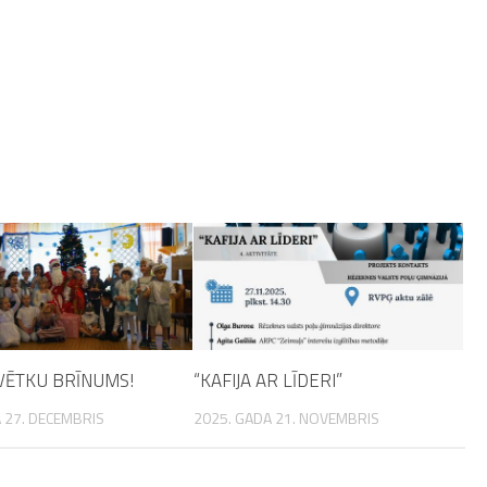
VĒTKU BRĪNUMS!
“KAFIJA AR LĪDERI”
 27. DECEMBRIS
2025. GADA 21. NOVEMBRIS