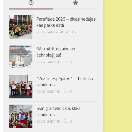
Parafiāde 2026 – divas nedēļas,
kas paliks sirdī
2026. GADA 4. AUGUSTS
Nāc mācīt dizainu un
tehnoloģijas!
2026. GADA 28. JŪLIJS
“Viss ir iespējams” – 12. klašu
izlaidums
2026. GADA 10. JŪLIJS
Svinīgi aizvadīts 9. klašu
izlaidums
2026. GADA 10. JŪLIJS