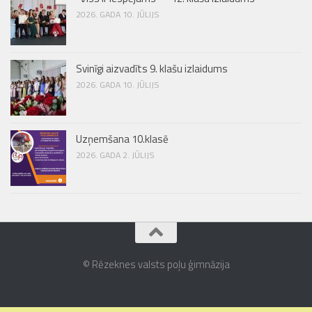
2026. GADA 10. JŪLIJS
Svinīgi aizvadīts 9. klašu izlaidums
2026. GADA 10. JŪLIJS
Uzņemšana 10.klasē
2026. GADA 2. JŪLIJS
© Rēzeknes valsts poļu ģimnāzija