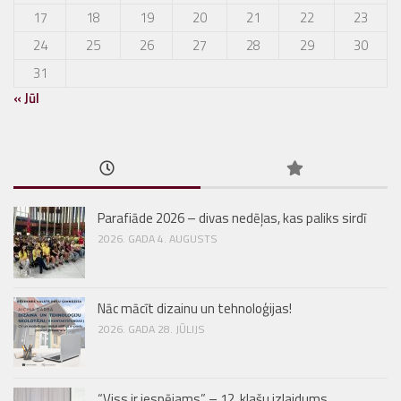
17
18
19
20
21
22
23
24
25
26
27
28
29
30
31
« Jūl
Parafiāde 2026 – divas nedēļas, kas paliks sirdī
2026. GADA 4. AUGUSTS
Nāc mācīt dizainu un tehnoloģijas!
2026. GADA 28. JŪLIJS
“Viss ir iespējams” – 12. klašu izlaidums