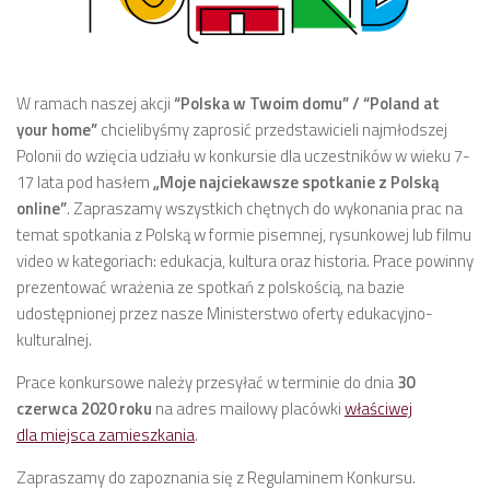
W ramach naszej akcji
“Polska w Twoim domu” / “Poland at
your home”
chcielibyśmy zaprosić przedstawicieli najmłodszej
Polonii do wzięcia udziału w konkursie dla uczestników w wieku 7-
17 lata pod hasłem
„Moje najciekawsze spotkanie z Polską
online”
. Zapraszamy wszystkich chętnych do wykonania prac na
temat spotkania z Polską w formie pisemnej, rysunkowej lub filmu
video w kategoriach: edukacja, kultura oraz historia. Prace powinny
prezentować wrażenia ze spotkań z polskością, na bazie
udostępnionej przez nasze Ministerstwo oferty edukacyjno-
kulturalnej.
Prace konkursowe należy przesyłać w terminie do dnia
30
czerwca 2020 roku
na adres mailowy placówki
właściwej
dla miejsca zamieszkania
.
Zapraszamy do zapoznania się z Regulaminem Konkursu.