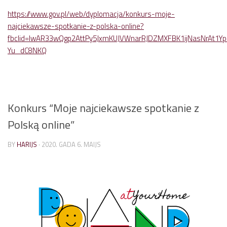
https://www.gov.pl/web/dyplomacja/konkurs-moje-
najciekawsze-spotkanie-z-polska-online?
fbclid=IwAR33wQgp2AttPy5JxmKUJVWnarRJDZMXFBK1ijNasNrAt1Yp
Yu_dC8NKQ
Konkurs “Moje najciekawsze spotkanie z
Polską online”
BY
HARIJS
·
2020. GADA 6. MAIJS