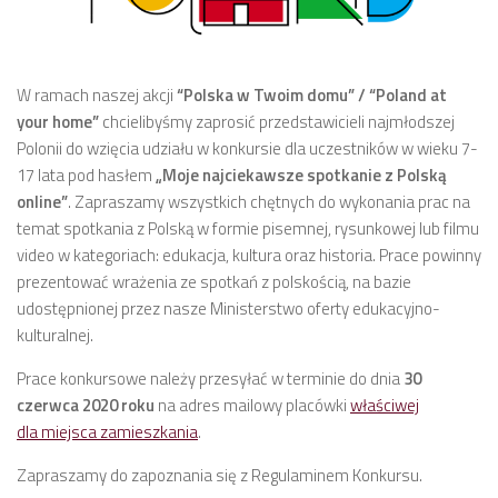
W ramach naszej akcji
“Polska w Twoim domu” / “Poland at
your home”
chcielibyśmy zaprosić przedstawicieli najmłodszej
Polonii do wzięcia udziału w konkursie dla uczestników w wieku 7-
17 lata pod hasłem
„Moje najciekawsze spotkanie z Polską
online”
. Zapraszamy wszystkich chętnych do wykonania prac na
temat spotkania z Polską w formie pisemnej, rysunkowej lub filmu
video w kategoriach: edukacja, kultura oraz historia. Prace powinny
prezentować wrażenia ze spotkań z polskością, na bazie
udostępnionej przez nasze Ministerstwo oferty edukacyjno-
kulturalnej.
Prace konkursowe należy przesyłać w terminie do dnia
30
czerwca 2020 roku
na adres mailowy placówki
właściwej
dla miejsca zamieszkania
.
Zapraszamy do zapoznania się z Regulaminem Konkursu.