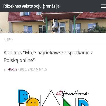
Rēzeknes valsts poļu ģimnāzija
Skip to content
ZIŅAS
Konkurs “Moje najciekawsze spotkanie z
Polską online”
BY
HARIJS
·
2020. GADA 6. MAIJS