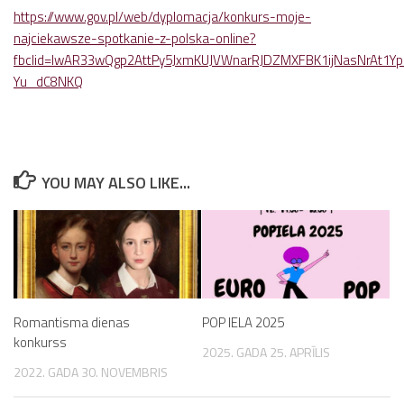
https://www.gov.pl/web/dyplomacja/konkurs-moje-
najciekawsze-spotkanie-z-polska-online?
fbclid=IwAR33wQgp2AttPy5JxmKUJVWnarRJDZMXFBK1ijNasNrAt1Yp
Yu_dC8NKQ
YOU MAY ALSO LIKE...
Romantisma dienas
POP IELA 2025
konkurss
2025. GADA 25. APRĪLIS
2022. GADA 30. NOVEMBRIS