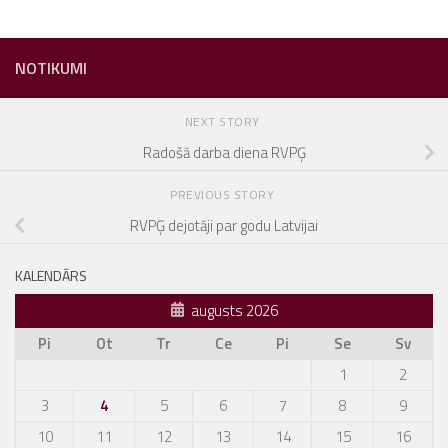
NOTIKUMI
NEXT STORY
Radošā darba diena RVPĢ
PREVIOUS STORY
RVPĢ dejotāji par godu Latvijai
KALENDĀRS
augusts 2026
Pi
Ot
Tr
Ce
Pi
Se
Sv
1
2
3
4
5
6
7
8
9
10
11
12
13
14
15
16