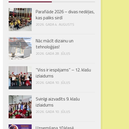
Parafiāde 2026 – divas nedēļas,
kas paliks sirdī
2026. GADA 4. AUGUSTS
Nāc mācīt dizainu un
tehnoloģijas!
2026. GADA 28. JŪLIJS
“Viss ir iespējams” – 12. klašu
izlaidums
2026. GADA 10. JŪLIJS
Svinīgi aizvadīts 9. klašu
izlaidums
2026. GADA 10. JŪLIJS
Uzņemšana 10.klasē