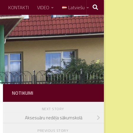
KONTAKTI
VIDEO
Latviešu
NOTIKUMI
NEXT STORY
Aksesuāru nedēļa sākumskolā
PREVIOUS STORY