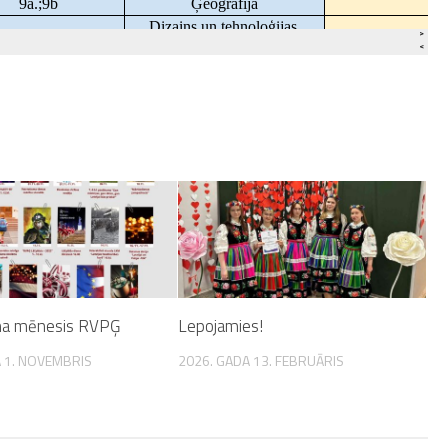
sma mēnesis RVPĢ
Lepojamies!
 1. NOVEMBRIS
2026. GADA 13. FEBRUĀRIS