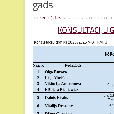
gads
BY
DAINIS UŠKĀNS
· PUBLISHED
2020. GADA 20. OKT
KONSULTĀCIJU G