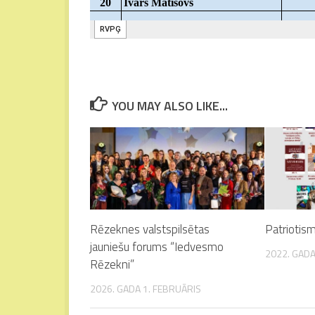
YOU MAY ALSO LIKE...
Rēzeknes valstspilsētas
Patrioti
jauniešu forums “Iedvesmo
2022. GADA
Rēzekni”
2026. GADA 1. FEBRUĀRIS