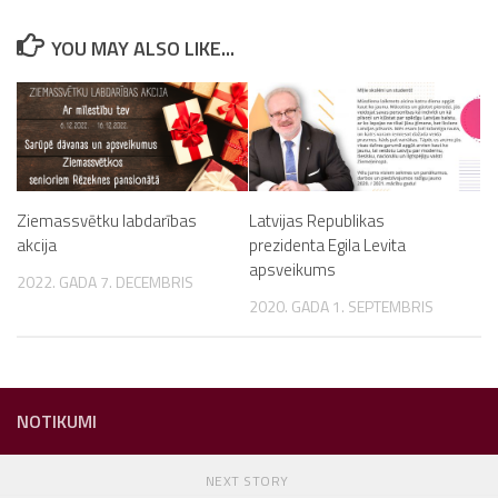
YOU MAY ALSO LIKE...
Ziemassvētku labdarības
Latvijas Republikas
akcija
prezidenta Egila Levita
apsveikums
2022. GADA 7. DECEMBRIS
2020. GADA 1. SEPTEMBRIS
NOTIKUMI
NEXT STORY