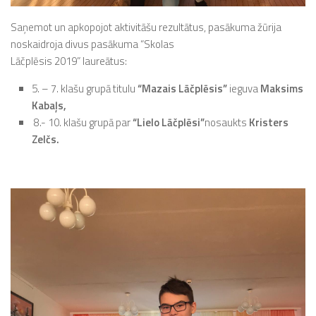
Saņemot un apkopojot aktivitāšu rezultātus, pasākuma žūrija
noskaidroja divus pasākuma “Skolas
Lāčplēsis 2019” laureātus:
5. – 7. klašu grupā titulu
“Mazais Lāčplēsis”
ieguva
Maksims
Kabaļs,
8.- 10. klašu grupā par
“Lielo Lāčplēsi”
nosaukts
Kristers
Zelčs.