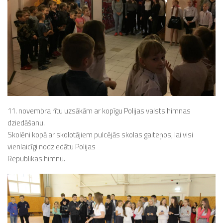
11. novembra rītu uzsākām ar kopīgu Polijas valsts himnas
dziedāšanu.
Skolēni kopā ar skolotājiem pulcējās skolas gaiteņos, lai visi
vienlaicīgi nodziedātu Polijas
Republikas himnu.