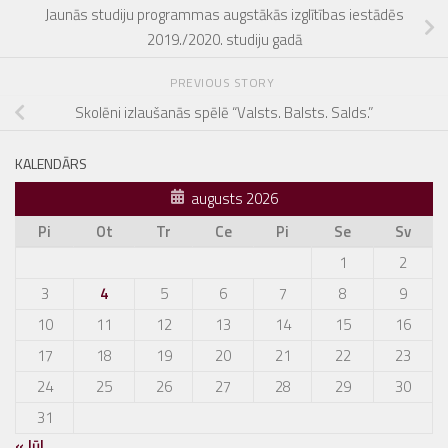
Jaunās studiju programmas augstākās izglītības iestādēs
2019./2020. studiju gadā
PREVIOUS STORY
Skolēni izlaušanās spēlē “Valsts. Balsts. Salds.”
KALENDĀRS
augusts 2026
Pi
Ot
Tr
Ce
Pi
Se
Sv
1
2
3
4
5
6
7
8
9
10
11
12
13
14
15
16
17
18
19
20
21
22
23
24
25
26
27
28
29
30
31
« Jūl