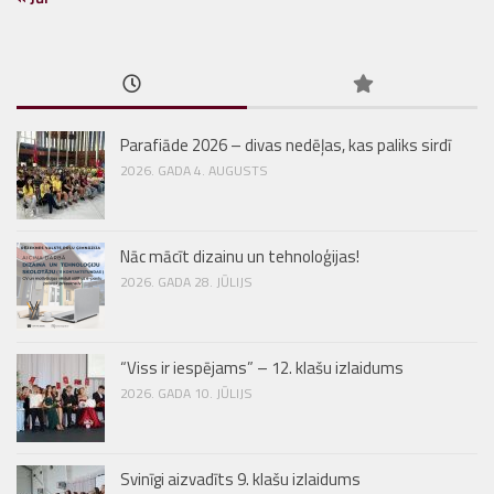
Parafiāde 2026 – divas nedēļas, kas paliks sirdī
2026. GADA 4. AUGUSTS
Nāc mācīt dizainu un tehnoloģijas!
2026. GADA 28. JŪLIJS
“Viss ir iespējams” – 12. klašu izlaidums
2026. GADA 10. JŪLIJS
Svinīgi aizvadīts 9. klašu izlaidums