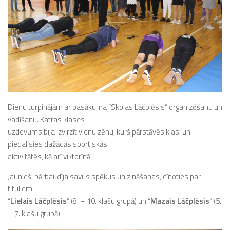
Dienu turpinājām ar pasākuma “Skolas Lāčplēsis” organizēšanu un
vadīšanu. Katras klases
uzdevums bija izvirzīt vienu zēnu, kurš pārstāvēs klasi un
piedalīsies dažādās sportiskās
aktivitātēs, kā arī viktorīnā.
Jaunieši pārbaudīja savus spēkus un zināšanas, cīnoties par
tituliem
“
Lielais Lāčplēsis
” (8. – 10. klašu grupā) un “
Mazais Lāčplēsis
” (5.
– 7. klašu grupā).