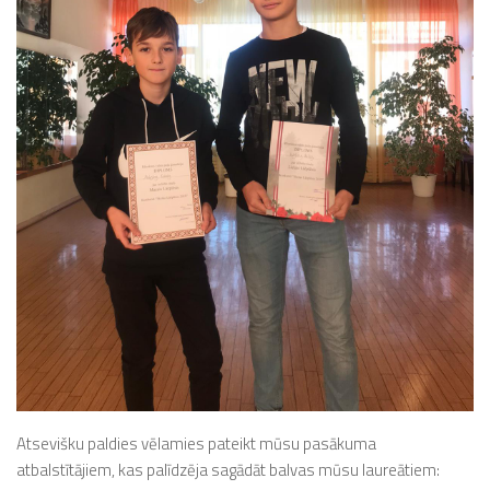
Atsevišku paldies vēlamies pateikt mūsu pasākuma
atbalstītājiem, kas palīdzēja sagādāt balvas mūsu laureātiem: