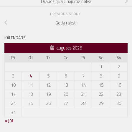
Draudzīgā aicinājuma balva
PREVIOUS STORY
Goda raksti
KALENDĀRS
augusts 2026
Pi
Ot
Tr
Ce
Pi
Se
Sv
1
2
3
4
5
6
7
8
9
10
11
12
13
14
15
16
17
18
19
20
21
22
23
24
25
26
27
28
29
30
31
« Jūl