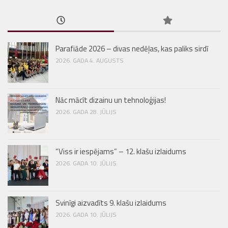
Parafiāde 2026 – divas nedēļas, kas paliks sirdī
2026. GADA 4. AUGUSTS
Nāc mācīt dizainu un tehnoloģijas!
2026. GADA 28. JŪLIJS
“Viss ir iespējams” – 12. klašu izlaidums
2026. GADA 10. JŪLIJS
Svinīgi aizvadīts 9. klašu izlaidums
2026. GADA 10. JŪLIJS