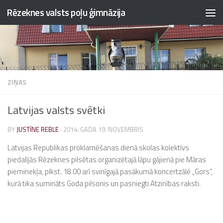
Rēzeknes valsts poļu ģimnāzija
Skip to content
ZIŅAS
Latvijas valsts svētki
BY
JUSTĪNE REBLE
·
2014. GADA 19. NOVEMBRIS
Latvijas Republikas proklamēšanas dienā skolas kolektīvs
piedalījās Rēzeknes pilsētas organizētajā lāpu gājienā pie Māras
pieminekļa, plkst. 18.00 arī svinīgajā pasākumā koncertzālē „Gors”,
kurā tika sumināts Goda pilsonis un pasniegti Atzinības raksti.