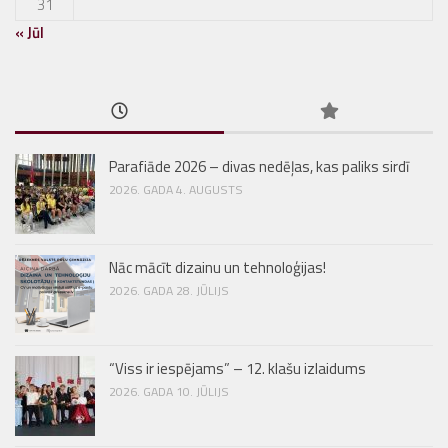
31
« Jūl
Parafiāde 2026 – divas nedēļas, kas paliks sirdī
2026. GADA 4. AUGUSTS
Nāc mācīt dizainu un tehnoloģijas!
2026. GADA 28. JŪLIJS
“Viss ir iespējams” – 12. klašu izlaidums
2026. GADA 10. JŪLIJS