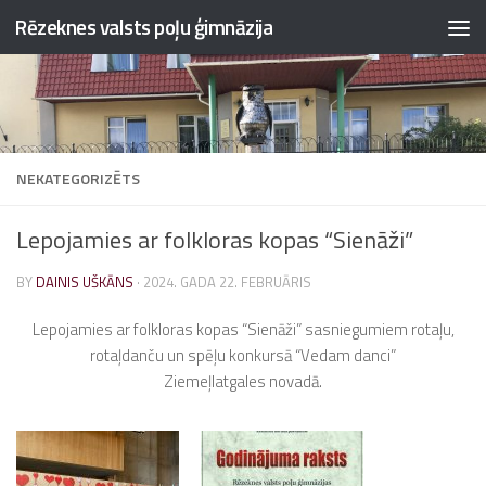
Rēzeknes valsts poļu ģimnāzija
Skip to content
NEKATEGORIZĒTS
Lepojamies ar folkloras kopas “Sienāži”
BY
DAINIS UŠKĀNS
·
2024. GADA 22. FEBRUĀRIS
Lepojamies ar folkloras kopas “Sienāži” sasniegumiem rotaļu,
rotaļdanču un spēļu konkursā “Vedam danci”
Ziemeļlatgales novadā.