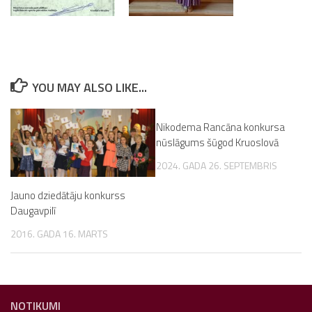
YOU MAY ALSO LIKE...
Nikodema Rancāna konkursa
nūslāgums šūgod Kruoslovā
2024. GADA 26. SEPTEMBRIS
Jauno dziedātāju konkurss
Daugavpilī
2016. GADA 16. MARTS
NOTIKUMI