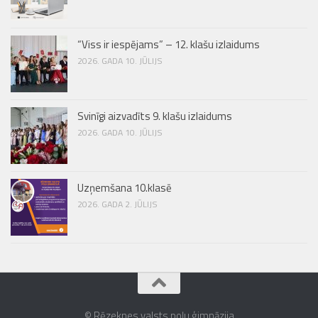
“Viss ir iespējams” – 12. klašu izlaidums
2026. GADA 10. JŪLIJS
Svinīgi aizvadīts 9. klašu izlaidums
2026. GADA 10. JŪLIJS
Uzņemšana 10.klasē
2026. GADA 2. JŪLIJS
© Rēzeknes valsts poļu ģimnāzija