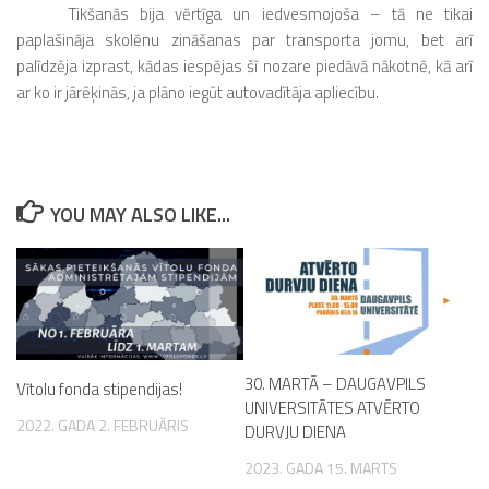
Tikšanās bija vērtīga un iedvesmojoša – tā ne tikai
paplašināja skolēnu zināšanas par transporta jomu, bet arī
palīdzēja izprast, kādas iespējas šī nozare piedāvā nākotnē, kā arī
ar ko ir jārēķinās, ja plāno iegūt autovadītāja apliecību.
YOU MAY ALSO LIKE...
30. MARTĀ – DAUGAVPILS
Vītolu fonda stipendijas!
UNIVERSITĀTES ATVĒRTO
2022. GADA 2. FEBRUĀRIS
DURVJU DIENA
2023. GADA 15. MARTS