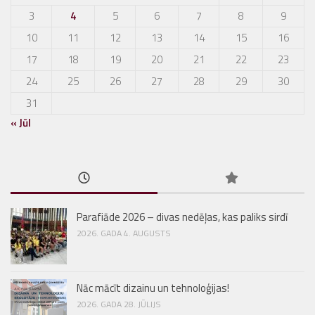
3
4
5
6
7
8
9
10
11
12
13
14
15
16
17
18
19
20
21
22
23
24
25
26
27
28
29
30
31
« Jūl
Parafiāde 2026 – divas nedēļas, kas paliks sirdī
2026. GADA 4. AUGUSTS
Nāc mācīt dizainu un tehnoloģijas!
2026. GADA 28. JŪLIJS