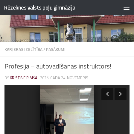
Rēzeknes valsts poļu ģimnāzija
Skip to content
KARJERAS IZGLĪTĪBA
/
PASĀKUMI
Profesija – autovadīšanas instruktors!
BY
KRISTĪNE RIMŠA
·
2025. GADA 24. NOVEMBRIS