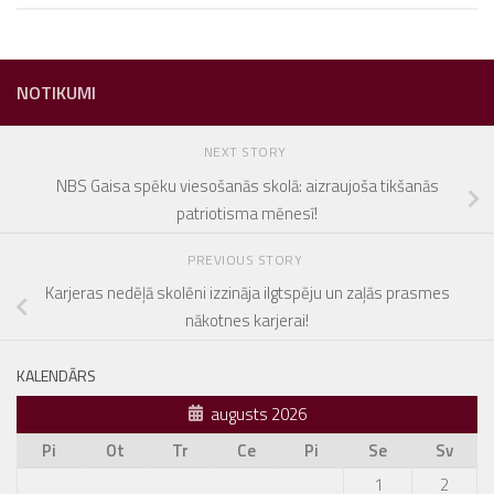
NOTIKUMI
NEXT STORY
NBS Gaisa spēku viesošanās skolā: aizraujoša tikšanās
patriotisma mēnesī!
PREVIOUS STORY
Karjeras nedēļā skolēni izzināja ilgtspēju un zaļās prasmes
nākotnes karjerai!
KALENDĀRS
augusts 2026
Pi
Ot
Tr
Ce
Pi
Se
Sv
1
2