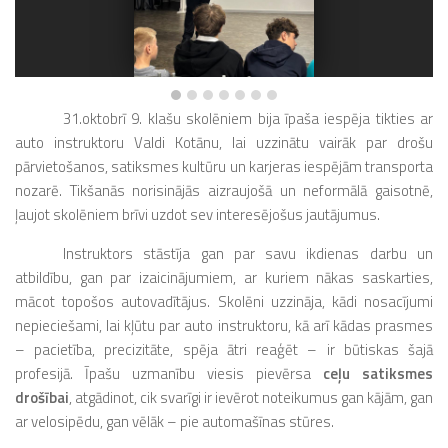
31.oktobrī 9. klašu skolēniem bija īpaša iespēja tikties ar
auto instruktoru Valdi Kotānu, lai uzzinātu vairāk par drošu
pārvietošanos, satiksmes kultūru un karjeras iespējām transporta
nozarē. Tikšanās norisinājās aizraujošā un neformālā gaisotnē,
ļaujot skolēniem brīvi uzdot sev interesējošus jautājumus.
Instruktors stāstīja gan par savu ikdienas darbu un
atbildību, gan par izaicinājumiem, ar kuriem nākas saskarties,
mācot topošos autovadītājus. Skolēni uzzināja, kādi nosacījumi
nepieciešami, lai kļūtu par auto instruktoru, kā arī kādas prasmes
– pacietība, precizitāte, spēja ātri reaģēt – ir būtiskas šajā
profesijā. Īpašu uzmanību viesis pievērsa
ceļu satiksmes
drošībai
, atgādinot, cik svarīgi ir ievērot noteikumus gan kājām, gan
ar velosipēdu, gan vēlāk – pie automašīnas stūres.