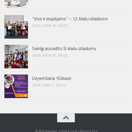
“Viss ir iespējams” – 12. klašu izlaidums
2026. GADA 10. JŪLIJS
Svinīgi aizvadīts 9. klašu izlaidums
2026. GADA 10. JŪLIJS
Uzņemšana 10.klasē
2026. GADA 2. JŪLIJS
© Rēzeknes valsts poļu ģimnāzija