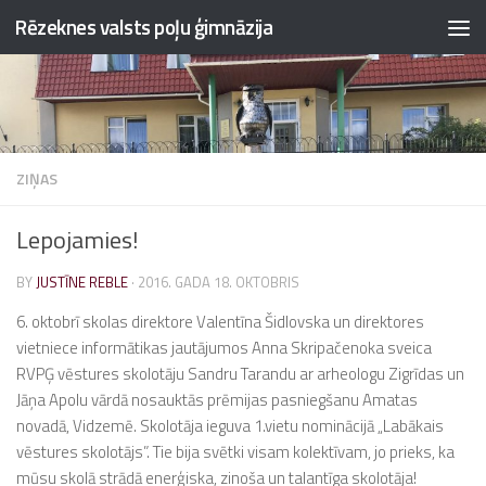
Rēzeknes valsts poļu ģimnāzija
Skip to content
ZIŅAS
Lepojamies!
BY
JUSTĪNE REBLE
·
2016. GADA 18. OKTOBRIS
6. oktobrī skolas direktore Valentīna Šidlovska un direktores
vietniece informātikas jautājumos Anna Skripačenoka sveica
RVPĢ vēstures skolotāju Sandru Tarandu ar arheologu Zigrīdas un
Jāņa Apolu vārdā nosauktās prēmijas pasniegšanu Amatas
novadā, Vidzemē. Skolotāja ieguva 1.vietu nominācijā „Labākais
vēstures skolotājs”. Tie bija svētki visam kolektīvam, jo prieks, ka
mūsu skolā strādā enerģiska, zinoša un talantīga skolotāja!