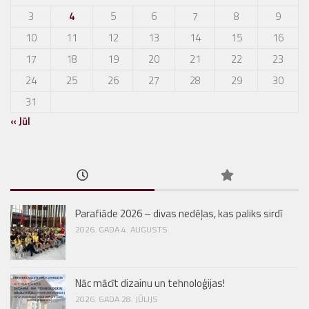
3
4
5
6
7
8
9
10
11
12
13
14
15
16
17
18
19
20
21
22
23
24
25
26
27
28
29
30
31
« Jūl
Parafiāde 2026 – divas nedēļas, kas paliks sirdī
2026. GADA 4. AUGUSTS
Nāc mācīt dizainu un tehnoloģijas!
2026. GADA 28. JŪLIJS