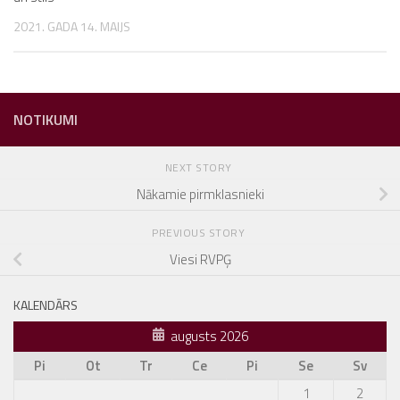
2021. GADA 14. MAIJS
NOTIKUMI
NEXT STORY
Nākamie pirmklasnieki
PREVIOUS STORY
Viesi RVPĢ
KALENDĀRS
augusts 2026
Pi
Ot
Tr
Ce
Pi
Se
Sv
1
2