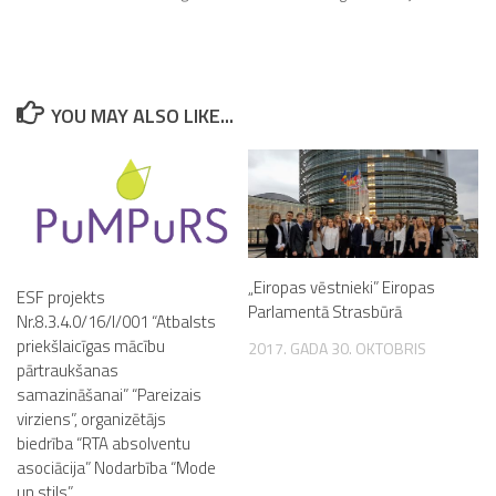
YOU MAY ALSO LIKE...
„Eiropas vēstnieki” Eiropas
ESF projekts
Parlamentā Strasbūrā
Nr.8.3.4.0/16/I/001 “Atbalsts
priekšlaicīgas mācību
2017. GADA 30. OKTOBRIS
pārtraukšanas
samazināšanai” “Pareizais
virziens”, organizētājs
biedrība “RTA absolventu
asociācija” Nodarbība “Mode
un stils”