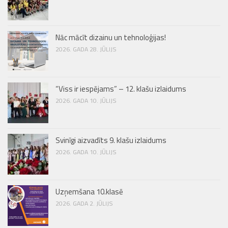
Nāc mācīt dizainu un tehnoloģijas!
2026. GADA 28. JŪLIJS
“Viss ir iespējams” – 12. klašu izlaidums
2026. GADA 10. JŪLIJS
Svinīgi aizvadīts 9. klašu izlaidums
2026. GADA 10. JŪLIJS
Uzņemšana 10.klasē
2026. GADA 2. JŪLIJS