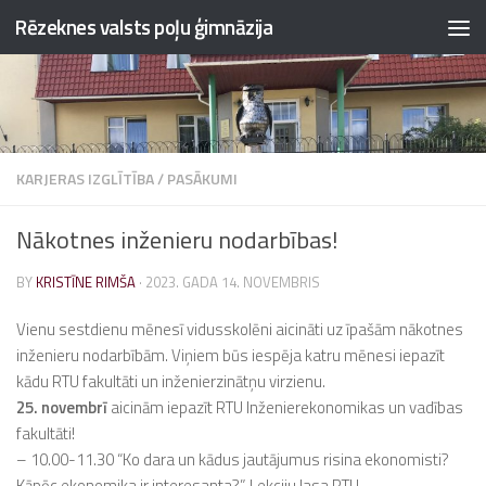
Rēzeknes valsts poļu ģimnāzija
Skip to content
KARJERAS IZGLĪTĪBA
/
PASĀKUMI
Nākotnes inženieru nodarbības!
BY
KRISTĪNE RIMŠA
·
2023. GADA 14. NOVEMBRIS
Vienu sestdienu mēnesī vidusskolēni aicināti uz īpašām nākotnes
inženieru nodarbībām. Viņiem būs iespēja katru mēnesi iepazīt
kādu RTU fakultāti un inženierzinātņu virzienu.
25. novembrī
aicinām iepazīt RTU Inženierekonomikas un vadības
fakultāti!
–
10.00-11.30 “Ko dara un kādus jautājumus risina ekonomisti?
Kāpēc ekonomika ir interesanta?”. Lekciju lasa RTU