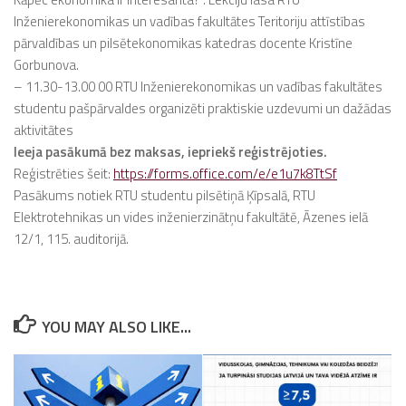
Inženierekonomikas un vadības fakultātes Teritoriju attīstības
pārvaldības un pilsētekonomikas katedras docente Kristīne
Gorbunova.
–
11.30-13.00 00 RTU Inženierekonomikas un vadības fakultātes
studentu pašpārvaldes organizēti praktiskie uzdevumi un dažādas
aktivitātes
Ieeja pasākumā bez maksas, iepriekš reģistrējoties.
Reģistrēties šeit:
https://forms.office.com/e/e1u7k8TtSf
Pasākums notiek RTU studentu pilsētiņā Ķīpsalā, RTU
Elektrotehnikas un vides inženierzinātņu fakultātē, Āzenes ielā
12/1, 115. auditorijā.
YOU MAY ALSO LIKE...