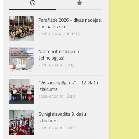
Parafiāde 2026 – divas nedēļas,
kas paliks sirdī
2026. GADA 4. AUGUSTS
Nāc mācīt dizainu un
tehnoloģijas!
2026. GADA 28. JŪLIJS
“Viss ir iespējams” – 12. klašu
izlaidums
2026. GADA 10. JŪLIJS
Svinīgi aizvadīts 9. klašu
izlaidums
2026. GADA 10. JŪLIJS