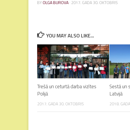
BY
OLGA BUROVA
·
2017. GADA 30. OKTOBRIS
YOU MAY ALSO LIKE...
Trešā un ceturtā darba vizītes
Sestā un s
Polijā
Latvijā
2017. GADA 30. OKTOBRIS
2018. GADA