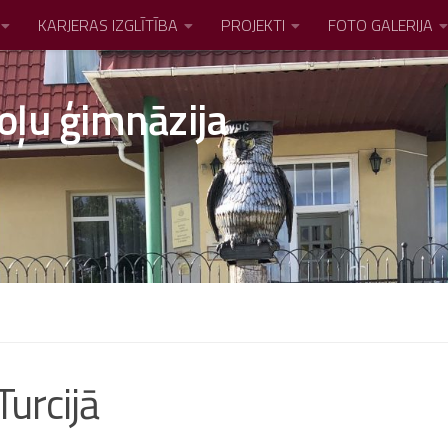
KARJERAS IZGLĪTĪBA
PROJEKTI
FOTO GALERIJA
oļu ģimnāzija
Turcijā