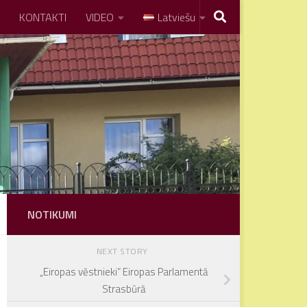
KONTAKTI
VIDEO
Latviešu
NOTIKUMI
NEXT STORY
„Eiropas vēstnieki” Eiropas Parlamentā
Strasbūrā