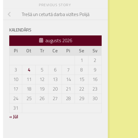
PREVIOUS STORY
Trešā un ceturtā darba vizītes Polijā
KALENDĀRS
augusts 2026
Pi
Ot
Tr
Ce
Pi
Se
Sv
1
2
3
4
5
6
7
8
9
10
11
12
13
14
15
16
17
18
19
20
21
22
23
24
25
26
27
28
29
30
31
« Jūl