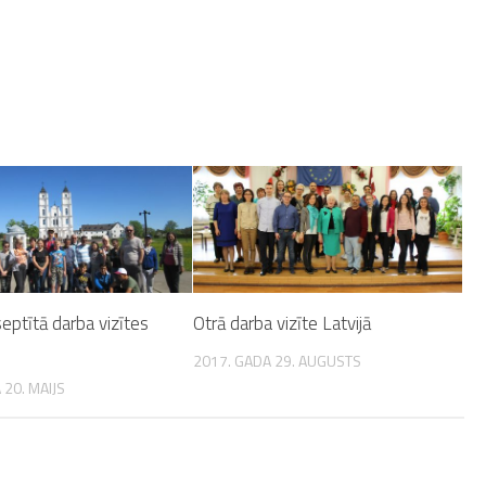
eptītā darba vizītes
Otrā darba vizīte Latvijā
2017. GADA 29. AUGUSTS
 20. MAIJS