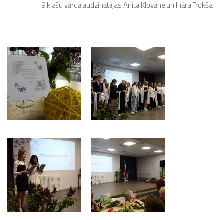
9.klašu vārdā audzinātājas Anita Klovāne un Ināra Trokša