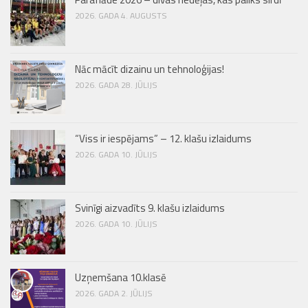
2026. GADA 4. AUGUSTS
Nāc mācīt dizainu un tehnoloģijas!
2026. GADA 28. JŪLIJS
“Viss ir iespējams” – 12. klašu izlaidums
2026. GADA 10. JŪLIJS
Svinīgi aizvadīts 9. klašu izlaidums
2026. GADA 10. JŪLIJS
Uzņemšana 10.klasē
2026. GADA 2. JŪLIJS