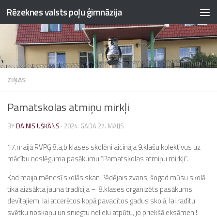
Rēzeknes valsts poļu ģimnāzija
Skip to content
ZIŅAS
Pamatskolas atmiņu mirkļi
BY
DAINIS UŠKĀNS
·
2024. GADA 27. MAIJS
17.maijā RVPĢ 8.a,b klases skolēni aicināja 9.klašu kolektīvus uz
mācību noslēguma pasākumu “Pamatskolas atmiņu mirkļi”.
Kad maija mēnesī skolās skan Pēdējais zvans, šogad mūsu skolā
tika aizsākta jauna tradīcija – 8.klases organizēts pasākums
devītajiem, lai atcerētos kopā pavadītos gadus skolā, lai radītu
svētku noskaņu un sniegtu nelielu atpūtu, jo priekšā eksāmeni!