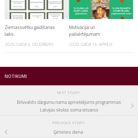
Ziemassvētku gaidīšanas
Motivācijai un
laiks
pašvērtējumam
2025. GADA 5. DECEMBRIS
2020. GADA 16. APRĪLIS
NOTIKUMI
NEXT STORY
Brīvvalsts dārgumu nama apmeklējums programmas
Latvijas skolas soma ietvaros
PREVIOUS STORY
Ģimenes diena