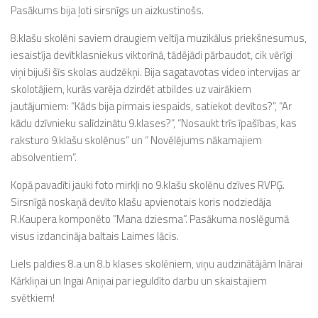
Pasākums bija ļoti sirsnīgs un aizkustinošs.
8.klašu skolēni saviem draugiem veltīja muzikālus priekšnesumus,
iesaistīja devītklasniekus viktorīnā, tādējādi pārbaudot, cik vērīgi
viņi bijuši šīs skolas audzēkņi. Bija sagatavotas video intervijas ar
skolotājiem, kurās varēja dzirdēt atbildes uz vairākiem
jautājumiem: “Kāds bija pirmais iespaids, satiekot devītos?”, “Ar
kādu dzīvnieku salīdzinātu 9.klases?”, “Nosaukt trīs īpašības, kas
raksturo 9.klašu skolēnus” un “ Novēlējums nākamajiem
absolventiem”.
Kopā pavadīti jauki foto mirkļi no 9.klašu skolēnu dzīves RVPĢ.
Sirsnīgā noskaņā devīto klašu apvienotais koris nodziedāja
R.Kaupera komponēto ”Mana dziesma”. Pasākuma noslēgumā
visus izdancināja baltais Laimes lācis.
Liels paldies 8.a un 8.b klases skolēniem, viņu audzinātājām Inārai
Kārkliņai un Ingai Aniņai par ieguldīto darbu un skaistajiem
svētkiem!