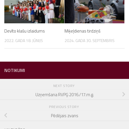
Devīto klašu izlaidums
Miķeļdienas tirdziņš
2022. GADA 18. JŪNIJS
2024. GADA 30. SEPTEMBRIS
NOTIKUMI
NEXT STORY
Uzņemšana RVPĢ 2016./17.m.g.
PREVIOUS STORY
Pēdējais zvans