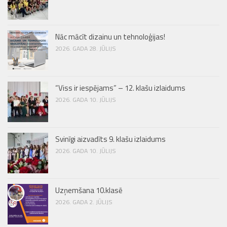
Nāc mācīt dizainu un tehnoloģijas!
2026. GADA 28. JŪLIJS
“Viss ir iespējams” – 12. klašu izlaidums
2026. GADA 10. JŪLIJS
Svinīgi aizvadīts 9. klašu izlaidums
2026. GADA 10. JŪLIJS
Uzņemšana 10.klasē
2026. GADA 2. JŪLIJS