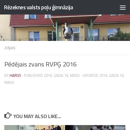
Rēzeknes valsts poļu ģimnāzija
Skip to content
ZIŅAS
Pēdējais zvans RVPĢ 2016
BY
HARIJS
· PUBLISHED
2016. GADA 16. MAIJS
· UPDATED
2016. GADA 16.
MAIJS
YOU MAY ALSO LIKE...