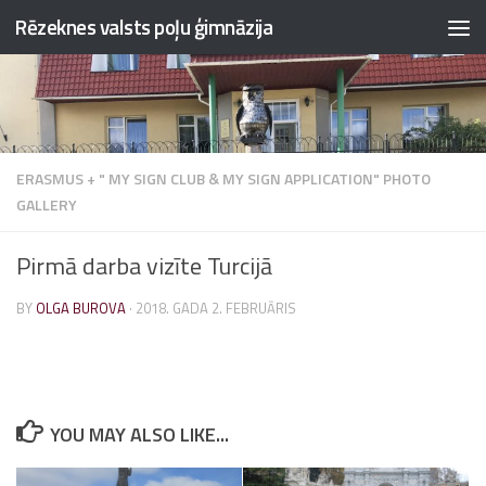
Rēzeknes valsts poļu ģimnāzija
Skip to content
ERASMUS + " MY SIGN CLUB & MY SIGN APPLICATION" PHOTO
GALLERY
Pirmā darba vizīte Turcijā
BY
OLGA BUROVA
·
2018. GADA 2. FEBRUĀRIS
YOU MAY ALSO LIKE...