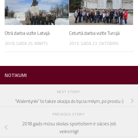
Otrā darba vizīte Latvijā
Ceturtā darba vizīte Turcijā
2018. GADA 25. MARTS
2019. GADA 23. OKTOBRIS
NOTIKUMI
NEXT STORY
“Walentynki” to także okazja do bycia miłym, po prostu :)
PREVIOUS STORY
2018.gads mūsu skolas sportistiem ir sācies ļoti
veiksmīgi!