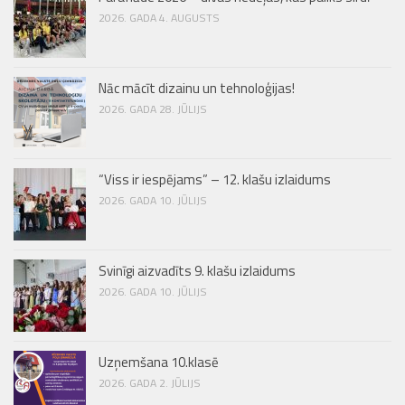
2026. GADA 4. AUGUSTS
Nāc mācīt dizainu un tehnoloģijas!
2026. GADA 28. JŪLIJS
“Viss ir iespējams” – 12. klašu izlaidums
2026. GADA 10. JŪLIJS
Svinīgi aizvadīts 9. klašu izlaidums
2026. GADA 10. JŪLIJS
Uzņemšana 10.klasē
2026. GADA 2. JŪLIJS