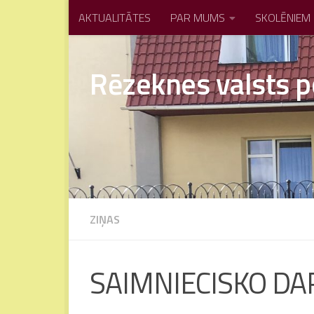
AKTUALITĀTES
PAR MUMS
SKOLĒNIEM
Skip to content
Rēzeknes valsts p
ZIŅAS
SAIMNIECISKO DA