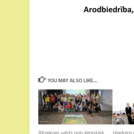
YOU MAY ALSO LIKE...
Rēzeknes valsts poļu ģimnāzijā
Izlaidums