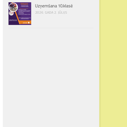
Uzņemšana 10.klasē
2026. GADA 2. JŪLIJS