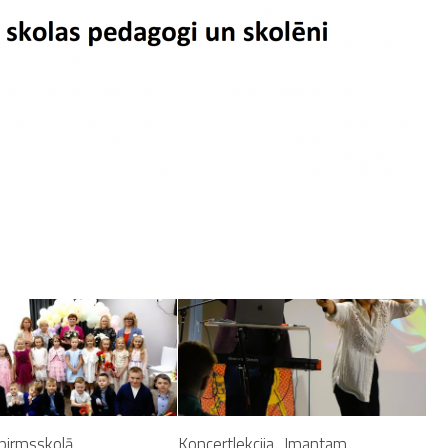
 pirmsskolā
Koncertlekcija „Imantam