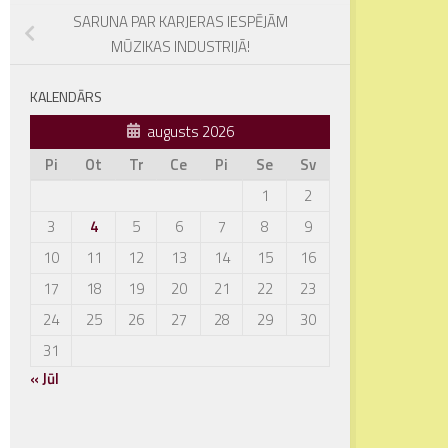
SARUNA PAR KARJERAS IESPĒJĀM
MŪZIKAS INDUSTRIJĀ!
KALENDĀRS
augusts 2026
Pi
Ot
Tr
Ce
Pi
Se
Sv
1
2
3
4
5
6
7
8
9
10
11
12
13
14
15
16
17
18
19
20
21
22
23
24
25
26
27
28
29
30
31
« Jūl