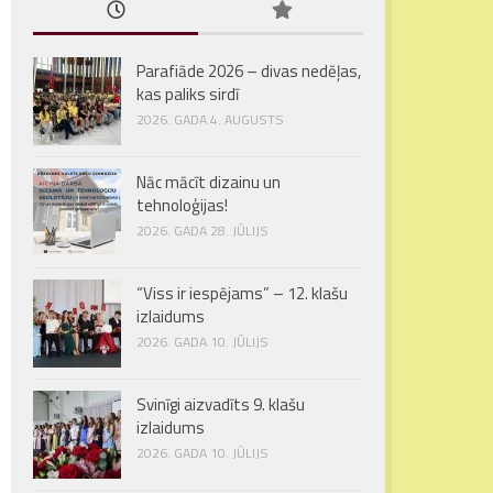
Parafiāde 2026 – divas nedēļas,
kas paliks sirdī
2026. GADA 4. AUGUSTS
Nāc mācīt dizainu un
tehnoloģijas!
2026. GADA 28. JŪLIJS
“Viss ir iespējams” – 12. klašu
izlaidums
2026. GADA 10. JŪLIJS
Svinīgi aizvadīts 9. klašu
izlaidums
2026. GADA 10. JŪLIJS