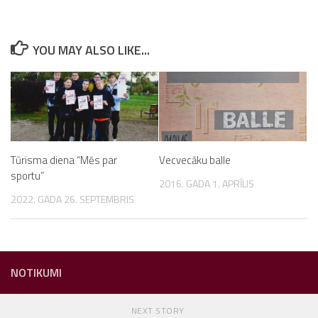
YOU MAY ALSO LIKE...
Tūrisma diena “Mēs par
Vecvecāku balle
sportu”
2016. GADA 1. APRĪLIS
2022. GADA 26. SEPTEMBRIS
NOTIKUMI
NEXT STORY