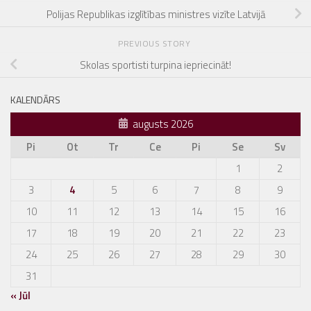
Polijas Republikas izglītības ministres vizīte Latvijā
PREVIOUS STORY
Skolas sportisti turpina iepriecināt!
KALENDĀRS
augusts 2026
Pi
Ot
Tr
Ce
Pi
Se
Sv
1
2
3
4
5
6
7
8
9
10
11
12
13
14
15
16
17
18
19
20
21
22
23
24
25
26
27
28
29
30
31
« Jūl