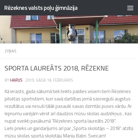
Rēzeknes valsts poļu ģimnāzija
Skip to content
ZIŅAS
SPORTA LAUREĀTS 2018, RĒZEKNE
BY
HARIJS
·
2019. GADA 18. FEBRUĀRIS
Kā ierasts, gada sākumā tiek teikts paldies visiem tiem Rēzeknes
pilsētas sportistiem, kuri savā darbības jomā sasnieguši augstus
rezultātus vai nesuši tālāk pasaulē savas dzimtās puses vārdu. Ar
lepnumu varējām vērot arī daudzos mūsu skolas audzēkņus , kas
nupat sveikti pasākumā “Rēzeknes sporta laureāts 2018”.
Liels prieks un gandarījums arī par „Sporta skolotājs – 2018” atzīto
mūsu skolas sporta skolotāju Mariju Babri. Sveicam!