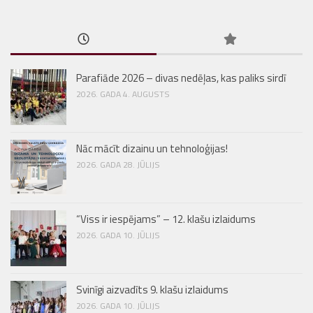
Parafiāde 2026 – divas nedēļas, kas paliks sirdī
2026. GADA 4. AUGUSTS
Nāc mācīt dizainu un tehnoloģijas!
2026. GADA 28. JŪLIJS
“Viss ir iespējams” – 12. klašu izlaidums
2026. GADA 10. JŪLIJS
Svinīgi aizvadīts 9. klašu izlaidums
2026. GADA 10. JŪLIJS