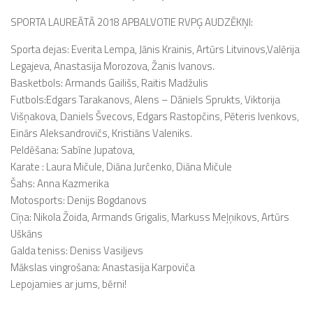
SPORTA LAUREĀTĀ 2018 APBALVOTIE RVPĢ AUDZĒKŅI:
Sporta dejas: Everita Lempa, Jānis Krainis, Artūrs Litvinovs,Valērija
Legajeva, Anastasija Morozova, Žanis Ivanovs.
Basketbols: Armands Gailišs, Raitis Madžulis
Futbols:Edgars Tarakanovs, Alens – Dāniels Sprukts, Viktorija
Višņakova, Daniels Švecovs, Edgars Rastopčins, Pēteris Ivenkovs,
Einārs Aleksandrovičs, Kristiāns Valeniks.
Peldēšana: Sabīne Jupatova,
Karate : Laura Mičule, Diāna Jurčenko, Diāna Mičule
Šahs: Anna Kazmerika
Motosports: Denijs Bogdanovs
Cīņa: Nikola Žoida, Armands Grigalis, Markuss Meļņikovs, Artūrs
Uškāns
Galda teniss: Deniss Vasiļjevs
Mākslas vingrošana: Anastasija Karpoviča
Lepojamies ar jums, bērni!