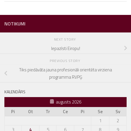
NOTIKUMI
NEXT STORY
Iepazīsti Eiropu!
PREVIOUS STORY
Tiks piedāvāta jauna profesionāli orientēta virziena
programma RVPĢ
KALENDĀRS
augusts 2026
Pi
Ot
Tr
Ce
Pi
Se
Sv
1
2
3
4
5
6
7
8
9