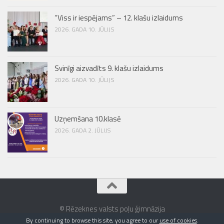
“Viss ir iespējams” – 12. klašu izlaidums
2026. GADA 10. JŪLIJS
Svinīgi aizvadīts 9. klašu izlaidums
2026. GADA 10. JŪLIJS
Uzņemšana 10.klasē
2026. GADA 2. JŪLIJS
© Rēzeknes valsts poļu ģimnāzija
By continuing to browse this site, you agree to our
use of cookies
.