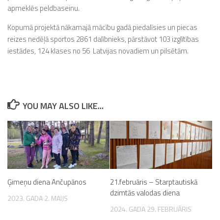
apmeklēs peldbaseinu.
Kopumā projektā nākamajā mācību gadā piedalīsies un piecas
reizes nedēļā sportos 2861 dalībnieks, pārstāvot 103 izglītības
iestādes, 124 klases no 56 Latvijas novadiem un pilsētām.
YOU MAY ALSO LIKE...
Ģimeņu diena Ančupānos
21.februāris – Starptautiskā
dzimtās valodas diena
2023. GADA 2. MAIJS
2024. GADA 29. FEBRUĀRIS