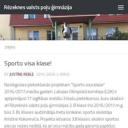
Rēzeknes valsts poļu ģimnāzija
Skip to content
ZIŅAS
Sporto visa klase!
BY
JUSTĪNE REBLE
·
2016. GADA 5. MAIJS
Noslēgusies pieteikšanās projektam “Sporto visa klase”
2016./2017.mācību gadam. Latvijas Olimpiskā komiteja (LOK) ir
aptiprinājusi 77 izglītības iestāžu 3.klašu pieteikumus, kuru skaitā ir
arī Rēzeknes valsts poļu ģimnāzijas 2. B klase (no 2016./2017.m.g.
būs 3. B). Klases audzinātāja Ineta Jonikāne, sporta skolotāja
Kristīne Kokoreviča. Projekta ietvaros 3.B klases skolēni sportos
piecas reizes nedēļā, kā arī visa mācību gada garumā papildus