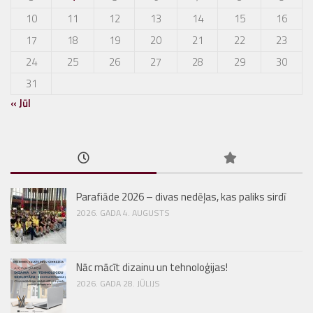
10
11
12
13
14
15
16
17
18
19
20
21
22
23
24
25
26
27
28
29
30
31
« Jūl
Parafiāde 2026 – divas nedēļas, kas paliks sirdī
2026. GADA 4. AUGUSTS
Nāc mācīt dizainu un tehnoloģijas!
2026. GADA 28. JŪLIJS