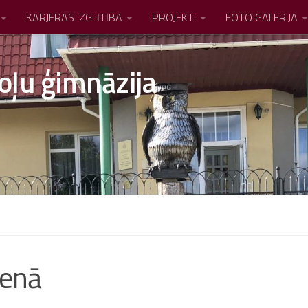
KARJERAS IZGLĪTĪBA
PROJEKTI
FOTO GALERIJA
oļu ģimnāzija
ienā