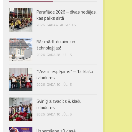
Parafiāde 2026 – divas nedēļas,
kas paliks sirdī
2026. GADA 4. AUGUSTS
Nāc mācīt dizainu un
tehnoloģijas!
2026. GADA 28. JŪLIJS
“Viss ir iespējams” – 12. klašu
izlaidums
2026. GADA 10. JŪLIJS
Svinīgi aizvadīts 9. klašu
izlaidums
2026. GADA 10. JŪLIJS
Uzņemšana 10.klasē