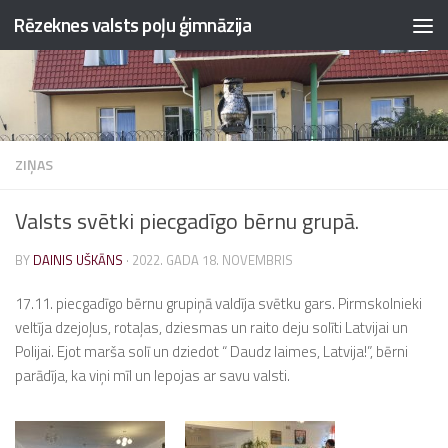
Rēzeknes valsts poļu ģimnāzija
Skip to content
ZIŅAS
Valsts svētki piecgadīgo bērnu grupā.
BY
DAINIS UŠKĀNS
·
2022. GADA 18. NOVEMBRIS
17.11. piecgadīgo bērnu grupiņā valdīja svētku gars. Pirmskolnieki
veltīja dzejoļus, rotaļas, dziesmas un raito deju solīti Latvijai un
Polijai. Ejot marša solī un dziedot “ Daudz laimes, Latvija!”, bērni
parādīja, ka viņi mīl un lepojas ar savu valsti.