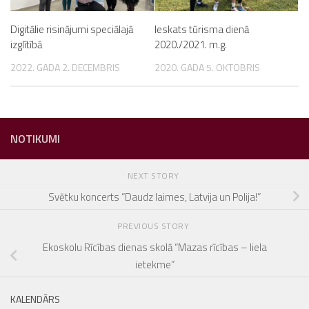
Digitālie risinājumi speciālajā
Ieskats tūrisma dienā
izglītībā
2020./2021. m.g.
2022. GADA 2. DECEMBRIS
2020. GADA 5. OKTOBRIS
NOTIKUMI
NEXT STORY
Svētku koncerts “Daudz laimes, Latvija un Polija!”
PREVIOUS STORY
Ekoskolu Rīcības dienas skolā “Mazas rīcības – liela
ietekme”
KALENDĀRS