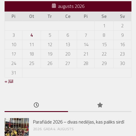
augusts 2026
Pi
Ot
Tr
Ce
Pi
Se
Sv
1
2
3
4
5
6
7
8
9
10
11
12
13
14
15
16
17
18
19
20
21
22
23
24
25
26
27
28
29
30
31
« Jūl
Parafiāde 2026 – divas nedēļas, kas paliks sirdī
2026. GADA 4. AUGUSTS