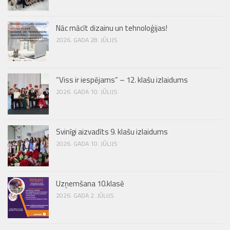
Nāc mācīt dizainu un tehnoloģijas!
2026. GADA 28. JŪLIJS
“Viss ir iespējams” – 12. klašu izlaidums
2026. GADA 10. JŪLIJS
Svinīgi aizvadīts 9. klašu izlaidums
2026. GADA 10. JŪLIJS
Uzņemšana 10.klasē
2026. GADA 2. JŪLIJS