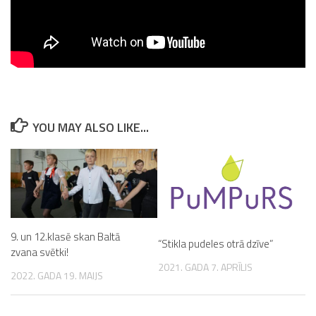
YOU MAY ALSO LIKE...
9. un 12.klasē skan Baltā
“Stikla pudeles otrā dzīve”
zvana svētki!
2021. GADA 7. APRĪLIS
2022. GADA 19. MAIJS