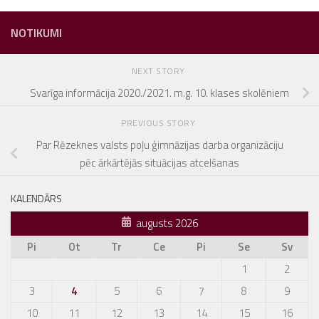
NOTIKUMI
NEXT STORY
Svarīga informācija 2020./2021. m.g. 10. klases skolēniem
PREVIOUS STORY
Par Rēzeknes valsts poļu ģimnāzijas darba organizāciju
pēc ārkārtējās situācijas atcelšanas
KALENDĀRS
augusts 2026
Pi
Ot
Tr
Ce
Pi
Se
Sv
1
2
3
4
5
6
7
8
9
10
11
12
13
14
15
16