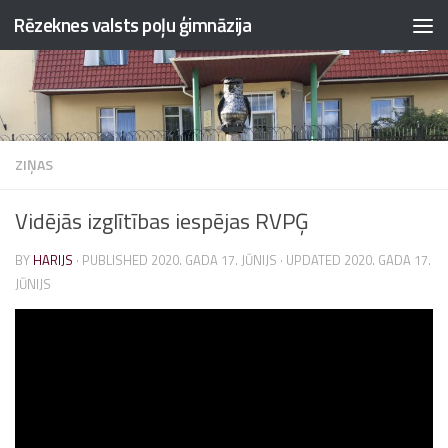
Rēzeknes valsts poļu ģimnāzija
Skip to content
ZIŅAS
Vidējās izglītības iespējas RVPĢ
BY
HARIJS
· PUBLISHED
2020. GADA 17. JŪNIJS
· UPDATED
2020. GADA 17.
JŪNIJS