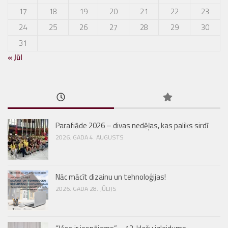
17
18
19
20
21
22
23
24
25
26
27
28
29
30
31
« Jūl
Parafiāde 2026 – divas nedēļas, kas paliks sirdī
2026. GADA 4. AUGUSTS
Nāc mācīt dizainu un tehnoloģijas!
2026. GADA 28. JŪLIJS