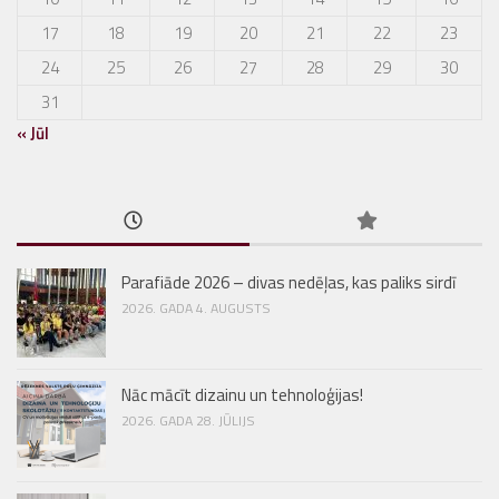
17
18
19
20
21
22
23
24
25
26
27
28
29
30
31
« Jūl
Parafiāde 2026 – divas nedēļas, kas paliks sirdī
2026. GADA 4. AUGUSTS
Nāc mācīt dizainu un tehnoloģijas!
2026. GADA 28. JŪLIJS