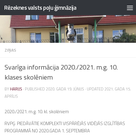
Rēzeknes valsts poļu ģimnāzija
Skip to content
ZIŅAS
Svarīga informācija 2020./2021. m.g. 10.
klases skolēniem
BY
HARIJS
· PUBLISHED
2020. GADA 19. JŪNIJS
· UPDATED
2021. GADA 15.
APRĪLIS
2020./2021. m.g. 10. kl. skolēniem
RVPĢ PIEDĀVĀTIE KOMPLEKTI VISPĀRĒJĀS VIDĒJĀS IZGLĪTĪBAS
PROGRAMMĀ NO 2020.GADA 1. SEPTEMBRA