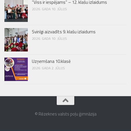
“Viss ir iespējams” – 12. klašu izlaidums
2026. GADA 10. JŪLIJS
Svinīgi aizvadīts 9. klašu izlaidums
2026. GADA 10. JŪLIJS
Uzņemšana 10.klasē
2026. GADA 2. JŪLIJS
© Rēzeknes valsts poļu ģimnāzija