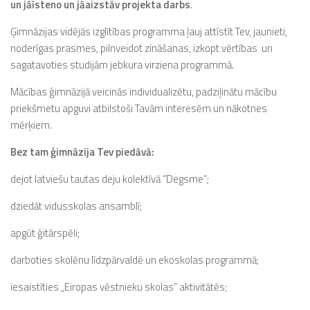
un jāīsteno un jāaizstāv
projekta darbs
.
Ģimnāzijas vidējās izglītības programma ļauj attīstīt Tev, jaunieti,
noderīgas prasmes, pilnveidot zināšanas, izkopt vērtības un
sagatavoties studijām jebkura virziena programmā.
Mācības ģimnāzijā veicinās individualizētu, padziļinātu mācību
priekšmetu apguvi atbilstoši Tavām interesēm un nākotnes
mērķiem.
Bez tam ģimnāzija Tev piedāvā:
dejot latviešu tautas deju kolektīvā ”Degsme”;
dziedāt vidusskolas ansamblī;
apgūt ģitārspēli;
darboties skolēnu līdzpārvaldē un ekoskolas programmā;
iesaistīties „Eiropas vēstnieku skolas” aktivitātēs;