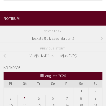
NOTIKUMI
NEXT STORY
Ieskats 9.b klases izlaidumā
PREVIOUS STORY
Vidējās izglītības iespējas RVPĢ
KALENDĀRS
augusts 2026
Pi
Ot
Tr
Ce
Pi
Se
Sv
1
2
3
4
5
6
7
8
9
10
11
12
13
14
15
16