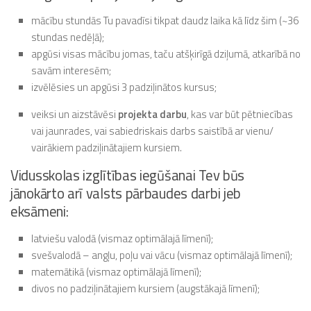
mācību stundās Tu pavadīsi tikpat daudz laika kā līdz šim (~36
stundas nedēļā);
apgūsi visas mācību jomas, taču atšķirīgā dziļumā, atkarībā no
savām interesēm;
izvēlēsies un apgūsi 3 padziļinātos kursus;
veiksi un aizstāvēsi
projekta darbu
, kas var būt pētniecības
vai jaunrades, vai sabiedriskais darbs saistībā ar vienu/
vairākiem padziļinātajiem kursiem.
Vidusskolas izglītības iegūšanai Tev būs
jānokārto arī valsts pārbaudes darbi jeb
eksāmeni:
latviešu valodā (vismaz optimālajā līmenī);
svešvalodā – angļu, poļu vai vācu (vismaz optimālajā līmenī);
matemātikā (vismaz optimālajā līmenī);
divos no padziļinātajiem kursiem (augstākajā līmenī);