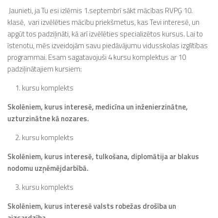
Jaunieti, ja Tu esi izlēmis 1.septembrī sākt mācības RVPĢ 10.
klasē, vari izvēlēties mācību priekšmetus, kas Tevi interesē, un
apgūt tos padziļināti, kā arī izvēlēties specializētos kursus. Lai to
īstenotu, mēs izveidojām savu piedāvājumu vidusskolas izglītības
programmai. Esam sagatavojuši 4 kursu komplektus ar 10
padziļinātajiem kursiem:
kursu komplekts
Skolēniem, kurus interesē, medicīna un inženierzinātne,
uzturzinātne kā nozares.
kursu komplekts
Skolēniem, kurus interesē, tulkošana, diplomātija ar blakus
nodomu uzņēmējdarbībā.
kursu komplekts
Skolēniem, kurus interesē valsts robežas drošība un
aizsardzība.