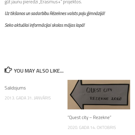
gūt jaunu pieredzi „Erasmus+” projektos.
Uz tikšanos un sadarbību Rēzeknes valsts poļu ģimnāzijā!
Seko aktuālai informācijai skolas mājas lapā!
YOU MAY ALSO LIKE...
Salidojums
2013. GADA 31. JANVĀRIS
“Quest city – Rezekne”
2020. GADA 14. OKTOBRIS