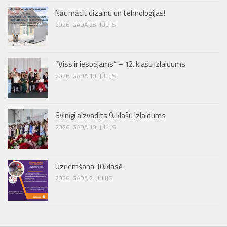
Nāc mācīt dizainu un tehnoloģijas!
2026. GADA 28. JŪLIJS
“Viss ir iespējams” – 12. klašu izlaidums
2026. GADA 10. JŪLIJS
Svinīgi aizvadīts 9. klašu izlaidums
2026. GADA 10. JŪLIJS
Uzņemšana 10.klasē
2026. GADA 2. JŪLIJS