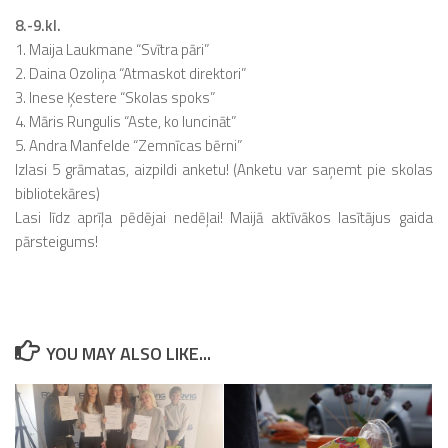
8.-9.kl.
1. Maija Laukmane “Svītra pāri”
2. Daina Ozoliņa “Atmaskot direktori”
3. Inese Ķestere “Skolas spoks”
4. Māris Rungulis “Aste, ko luncināt”
5. Andra Manfelde “Zemnīcas bērni”
Izlasi 5 grāmatas, aizpildi anketu! (Anketu var saņemt pie skolas
bibliotekāres)
Lasi līdz aprīļa pēdējai nedēļai! Maijā aktīvākos lasītājus gaida
pārsteigums!
YOU MAY ALSO LIKE...