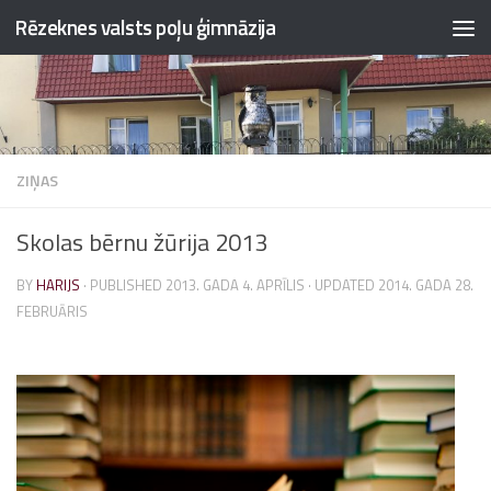
Rēzeknes valsts poļu ģimnāzija
Skip to content
ZIŅAS
Skolas bērnu žūrija 2013
BY
HARIJS
· PUBLISHED
2013. GADA 4. APRĪLIS
· UPDATED
2014. GADA 28.
FEBRUĀRIS