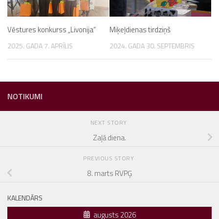
Vēstures konkurss „Livonija”
Miķeļdienas tirdziņš
2025. GADA 7. APRĪLIS
2024. GADA 30. SEPTEMBRIS
NOTIKUMI
NEXT STORY
Zaļā diena.
PREVIOUS STORY
8. marts RVPĢ
KALENDĀRS
augusts 2026