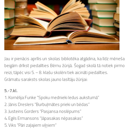
Jau ir pienācis aprīlis un skolas bibliotēka atgādina, ka līdz mēneša
beigām drīkst piedalīties Bērnu žūrijā. Šogad skolā tā notiek pirmo
reizi, tāpēc visi 5. – 8. klašu skolēni tiek aicināti piedalīties.
Grāmatu saraksts skolas jauno lasītāju žūrijai:
5.-7.kl.
1. Kornēlija Funke “Spoku mednieki ledus aukstumā”
2. Jānis Dreslers “Burbuļmātes prieki un bēdas”
3. Justeins Gorders “Pasjansa noslēpums”
4. Egils Ermansons “Jāpasakas nēpasakas”
5. Viks “Pāri zaļajiem viļņiem”