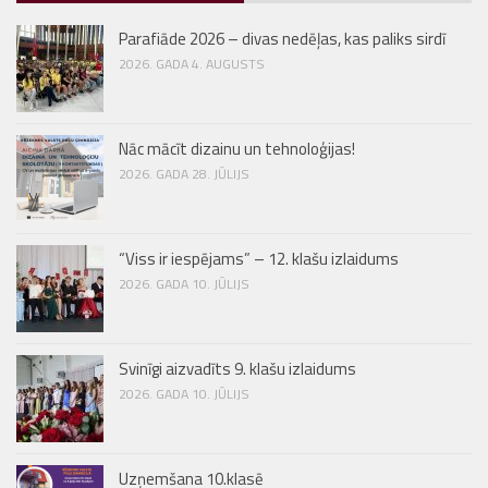
Parafiāde 2026 – divas nedēļas, kas paliks sirdī
2026. GADA 4. AUGUSTS
Nāc mācīt dizainu un tehnoloģijas!
2026. GADA 28. JŪLIJS
“Viss ir iespējams” – 12. klašu izlaidums
2026. GADA 10. JŪLIJS
Svinīgi aizvadīts 9. klašu izlaidums
2026. GADA 10. JŪLIJS
Uzņemšana 10.klasē