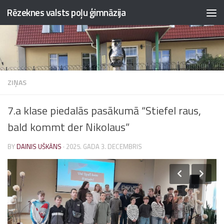
Rēzeknes valsts poļu ģimnāzija
Skip to content
ZIŅAS
7.a klase piedalās pasākumā “Stiefel raus,
bald kommt der Nikolaus”
BY
DAINIS UŠKĀNS
·
2025. GADA 3. DECEMBRIS