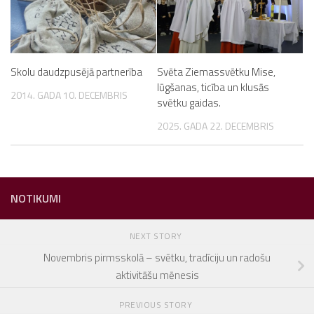
Skolu daudzpusējā partnerība
Svēta Ziemassvētku Mise,
lūgšanas, ticība un klusās
2014. GADA 10. DECEMBRIS
svētku gaidas.
2025. GADA 22. DECEMBRIS
NOTIKUMI
NEXT STORY
Novembris pirmsskolā – svētku, tradīciju un radošu
aktivitāšu mēnesis
PREVIOUS STORY