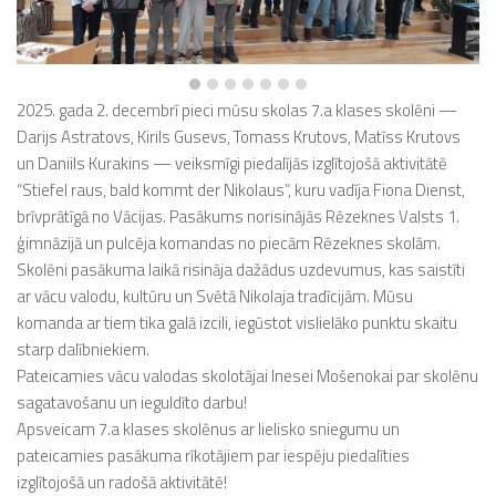
2025. gada 2. decembrī pieci mūsu skolas 7.a klases skolēni —
Darijs Astratovs, Kirils Gusevs, Tomass Krutovs, Matīss Krutovs
un Daniils Kurakins — veiksmīgi piedalījās izglītojošā aktivitātē
“Stiefel raus, bald kommt der Nikolaus”, kuru vadīja Fiona Dienst,
brīvprātīgā no Vācijas. Pasākums norisinājās Rēzeknes Valsts 1.
ģimnāzijā un pulcēja komandas no piecām Rēzeknes skolām.
Skolēni pasākuma laikā risināja dažādus uzdevumus, kas saistīti
ar vācu valodu, kultūru un Svētā Nikolaja tradīcijām. Mūsu
komanda ar tiem tika galā izcili, iegūstot vislielāko punktu skaitu
starp dalībniekiem.
Pateicamies vācu valodas skolotājai Inesei Mošenokai par skolēnu
sagatavošanu un ieguldīto darbu!
Apsveicam 7.a klases skolēnus ar lielisko sniegumu un
pateicamies pasākuma rīkotājiem par iespēju piedalīties
izglītojošā un radošā aktivitātē!