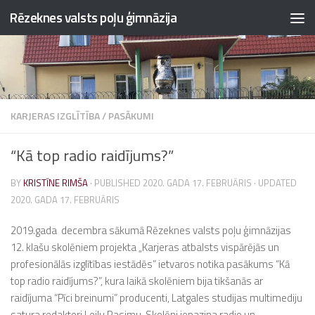
Rēzeknes valsts poļu ģimnāzija
Skip to content
KARJERAS IZGLĪTĪBA
/
PASĀKUMI
“Kā top radio raidījums?”
BY
KRISTĪNE RIMŠA
· PUBLISHED
2020. GADA 17. FEBRUĀRIS
· UPDATED
2020. GADA 17. FEBRUĀRIS
2019.gada decembra sākumā Rēzeknes valsts poļu ģimnāzijas
12. klašu skolēniem projekta „Karjeras atbalsts vispārējās un
profesionālās izglītības iestādēs” ietvaros notika pasākums “Kā
top radio raidījums?”, kura laikā skolēniem bija tikšanās ar
raidījuma “Pīci breinumi” producenti, Latgales studijas multimediju
satura redaktori Leilu Rasimu. Skolēni iepazina radio un