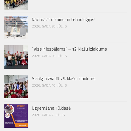
Nāc mācīt dizainu un tehnoloģijas!
2026. GADA 28. JŪLIJS
“Viss ir iespējams” – 12. klašu izlaidums
2026. GADA 10. JŪLIJS
Svinīgi aizvadīts 9. klašu izlaidums
2026. GADA 10. JŪLIJS
Uzņemšana 10.klasē
2026. GADA 2. JŪLIJS