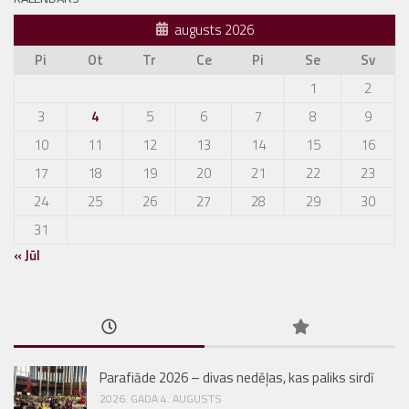
augusts 2026
Pi
Ot
Tr
Ce
Pi
Se
Sv
1
2
3
4
5
6
7
8
9
10
11
12
13
14
15
16
17
18
19
20
21
22
23
24
25
26
27
28
29
30
31
« Jūl
Parafiāde 2026 – divas nedēļas, kas paliks sirdī
2026. GADA 4. AUGUSTS