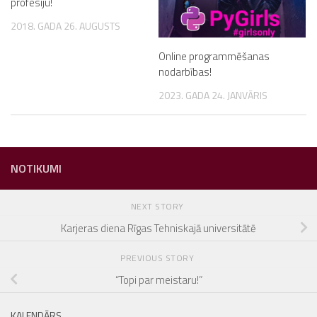
profesiju!
2018. GADA 26. AUGUSTS
Online programmēšanas
nodarbības!
2023. GADA 24. JANVĀRIS
NOTIKUMI
NEXT STORY
Karjeras diena Rīgas Tehniskajā universitātē
PREVIOUS STORY
“Topi par meistaru!”
KALENDĀRS