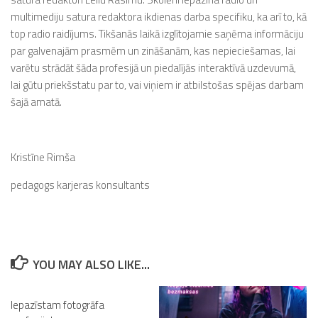
multimediju satura redaktora ikdienas darba specifiku, ka arī to, kā
top radio raidījums. Tikšanās laikā izglītojamie saņēma informāciju
par galvenajām prasmēm un zināšanām, kas nepieciešamas, lai
varētu strādāt šāda profesijā un piedalījās interaktīvā uzdevumā,
lai gūtu priekšstatu par to, vai viņiem ir atbilstošas spējas darbam
šajā amatā.
Kristīne Rimša
pedagogs karjeras konsultants
YOU MAY ALSO LIKE...
Iepazīstam fotogrāfa