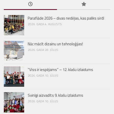
Parafiāde 2026 – divas nedēļas, kas paliks sirdī
2026. GADA 4. AUGUSTS
Nāc mācīt dizainu un tehnoloģijas!
2026. GADA 28. JŪLIJS
“Viss ir iespējams” – 12. klašu izlaidums
2026. GADA 10. JŪLIJS
Svinīgi aizvadīts 9. klašu izlaidums
2026. GADA 10. JŪLIJS