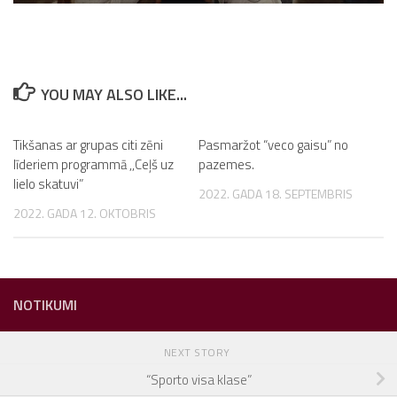
YOU MAY ALSO LIKE...
Tikšanas ar grupas citi zēni
Pasmaržot “veco gaisu” no
līderiem programmā ,,Ceļš uz
pazemes.
lielo skatuvi”
2022. GADA 18. SEPTEMBRIS
2022. GADA 12. OKTOBRIS
NOTIKUMI
NEXT STORY
“Sporto visa klase”