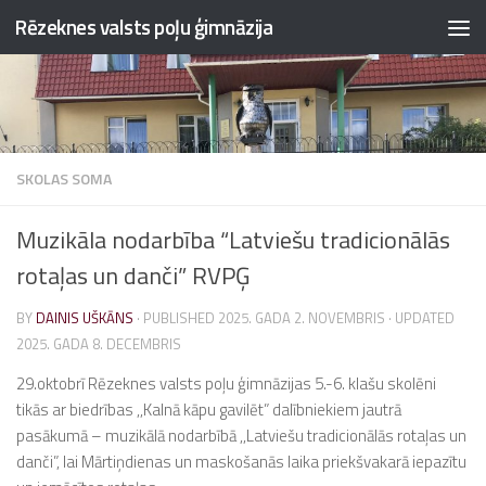
Rēzeknes valsts poļu ģimnāzija
Skip to content
SKOLAS SOMA
Muzikāla nodarbība “Latviešu tradicionālās
rotaļas un danči” RVPĢ
BY
DAINIS UŠKĀNS
· PUBLISHED
2025. GADA 2. NOVEMBRIS
· UPDATED
2025. GADA 8. DECEMBRIS
29.oktobrī Rēzeknes valsts poļu ģimnāzijas 5.-6. klašu skolēni
tikās ar biedrības ,,Kalnā kāpu gavilēt” dalībniekiem jautrā
pasākumā – muzikālā nodarbībā ,,Latviešu tradicionālās rotaļas un
danči”, lai Mārtiņdienas un maskošanās laika priekšvakarā iepazītu