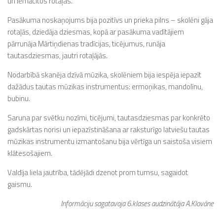
un iemācītos rotaļas.
Pasākuma noskaņojums bija pozitīvs un prieka pilns – skolēni gāja
rotaļās, dziedāja dziesmas, kopā ar pasākuma vadītājiem
pārrunāja Mārtiņdienas tradīcijas, ticējumus, runāja
tautasdziesmas, jautri rotaļājās.
Nodarbībā skanēja dzīvā mūzika, skolēniem bija iespēja iepazīt
dažādus tautas mūzikas instrumentus: ermoņikas, mandolīnu,
bubinu.
Saruna par svētku nozīmi, ticējumi, tautasdziesmas par konkrēto
gadskārtas norisi un iepazīstināšana ar raksturīgo latviešu tautas
mūzikas instrumentu izmantošanu bija vērtīga un saistoša visiem
klātesošajiem.
Valdīja liela jautrība, tādējādi dzenot prom tumsu, sagaidot
gaismu.
Informāciju sagatavoja 6.klases audzinātāja A.Klovāne