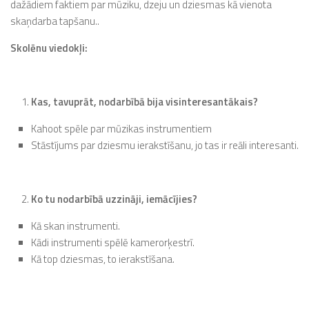
dažādiem faktiem par mūziku, dzeju un dziesmas kā vienota
skaņdarba tapšanu..
Skolēnu viedokļi:
Kas, tavuprāt, nodarbībā bija visinteresantākais?
Kahoot spēle par mūzikas instrumentiem
Stāstījums par dziesmu ierakstīšanu, jo tas ir reāli interesanti.
Ko tu nodarbībā uzzināji, iemācījies?
Kā skan instrumenti.
Kādi instrumenti spēlē kamerorķestrī.
Kā top dziesmas, to ierakstīšana.