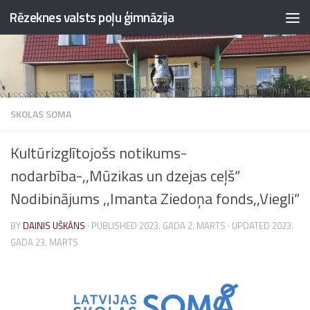
Rēzeknes valsts poļu ģimnāzija
Skip to content
SKOLAS SOMA
Kultūrizglītojošs notikums-
nodarbība-,,Mūzikas un dzejas ceļš”
Nodibinājums ,,Imanta Ziedoņa fonds,,Viegli”
BY
DAINIS UŠKĀNS
· PUBLISHED
2023. GADA 2. MARTS
· UPDATED
2023.
GADA 23. MARTS