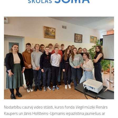
Nodarbību caurvij video stāsti, kuros fonda
Viegli
mūziķi Renārs
Kaupers un Jānis Holšteins-Upmanis iepazīstina jauniešus ar