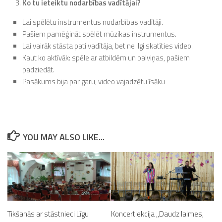
Ko tu ieteiktu nodarbības vadītājai?
Lai spēlētu instrumentus nodarbības vadītāji.
Pašiem pamēģināt spēlēt mūzikas instrumentus.
Lai vairāk stāsta pati vadītāja, bet ne ilgi skatīties video.
Kaut ko aktīvāk: spēle ar atbildēm un balviņas, pašiem
padziedāt.
Pasākums bija par garu, video vajadzētu īsāku
YOU MAY ALSO LIKE...
Tikšanās ar stāstnieci Līgu
Koncertlekcija ,,Daudz laimes,