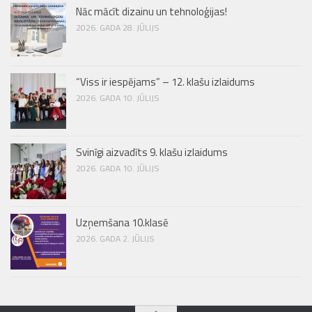
Nāc mācīt dizainu un tehnoloģijas!
2026. GADA 28. JŪLIJS
“Viss ir iespējams” – 12. klašu izlaidums
2026. GADA 10. JŪLIJS
Svinīgi aizvadīts 9. klašu izlaidums
2026. GADA 10. JŪLIJS
Uzņemšana 10.klasē
2026. GADA 2. JŪLIJS