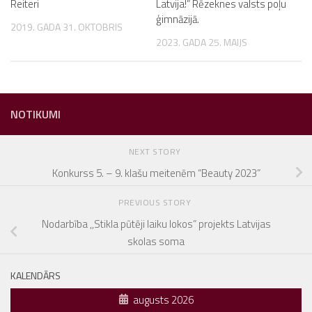
Reiteri
Latvija!” Rēzeknes valsts poļu
ģimnāzijā.
2019. GADA 31. OKTOBRIS
2023. GADA 25. MAIJS
NOTIKUMI
NEXT STORY
Konkurss 5. – 9. klašu meitenēm “Beauty 2023”
PREVIOUS STORY
Nodarbība ,,Stikla pūtēji laiku lokos” projekts Latvijas
skolas soma
KALENDĀRS
augusts 2026